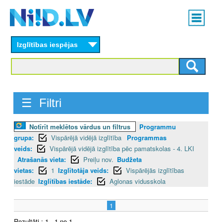
Skip
Main
to
menu
N
main
content
Izglītības iespējas
I
I
D
☰ Filtri
.
Notīrīt meklētos vārdus un filtrus
Programmu
L
grupa:
Vispārējā vidējā izglītība
Programmas
V
veids:
Vispārējā vidējā izglītība pēc pamatskolas - 4. LKI
Atrašanās vieta:
Preiļu nov.
Budžeta
vietas:
1
Izglītotāja veids:
Vispārējās izglītības
iestāde
Izglītības iestāde:
Aglonas vidusskola
1
Rezultāti : 1 - 1 no 1