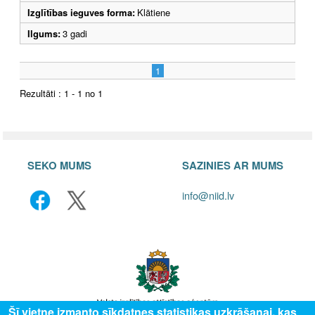
Izglītības ieguves forma:
Klātiene
Ilgums:
3 gadi
1
Rezultāti : 1 - 1 no 1
SEKO MUMS
SAZINIES AR MUMS
info@niid.lv
Šī vietne izmanto sīkdatnes statistikas uzkrāšanai, kas