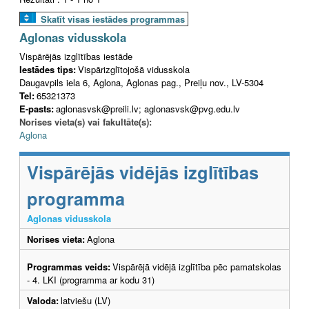
Skatīt visas iestādes programmas
Aglonas vidusskola
Vispārējās izglītības iestāde
Iestādes tips:
Vispārizglītojošā vidusskola
Daugavpils iela 6, Aglona, Aglonas pag., Preiļu nov., LV-5304
Tel:
65321373
E-pasts:
aglonasvsk@preili.lv; aglonasvsk@pvg.edu.lv
Norises vieta(s) vai fakultāte(s):
Aglona
Vispārējās vidējās izglītības
programma
Aglonas vidusskola
Norises vieta:
Aglona
Programmas veids:
Vispārējā vidējā izglītība pēc pamatskolas
- 4. LKI (programma ar kodu 31)
Valoda:
latviešu (LV)