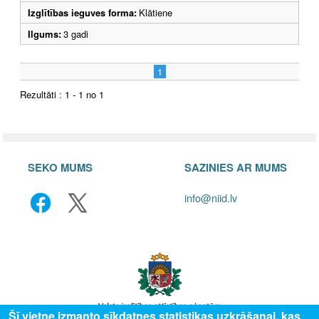
Izglītības ieguves forma:
Klātiene
Ilgums:
3 gadi
1
Rezultāti : 1 - 1 no 1
SEKO MUMS
SAZINIES AR MUMS
info@niid.lv
Šī vietne izmanto sīkdatnes statistikas uzkrāšanai, kas