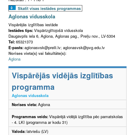
Skatīt visas iestādes programmas
Aglonas vidusskola
Vispārējās izglītības iestāde
Iestādes tips:
Vispārizglītojošā vidusskola
Daugavpils iela 6, Aglona, Aglonas pag., Preiļu nov., LV-5304
Tel:
65321373
E-pasts:
aglonasvsk@preili.lv; aglonasvsk@pvg.edu.lv
Norises vieta(s) vai fakultāte(s):
Aglona
Vispārējās vidējās izglītības
programma
Aglonas vidusskola
Norises vieta:
Aglona
Programmas veids:
Vispārējā vidējā izglītība pēc pamatskolas
- 4. LKI (programma ar kodu 31)
Valoda:
latviešu (LV)