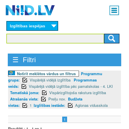
Skip
Main
to
menu
N
main
content
Izglītības iespējas
I
I
D
☰ Filtri
.
Notīrīt meklētos vārdus un filtrus
Programmu
L
grupa:
Vispārējā vidējā izglītība
Programmas
V
veids:
Vispārējā vidējā izglītība pēc pamatskolas - 4. LKI
Tematiskā joma:
Vispārizglītojoša rakstura izglītība
Atrašanās vieta:
Preiļu nov.
Budžeta
vietas:
1
Izglītības iestāde:
Aglonas vidusskola
1
Rezultāti : 1 - 1 no 1