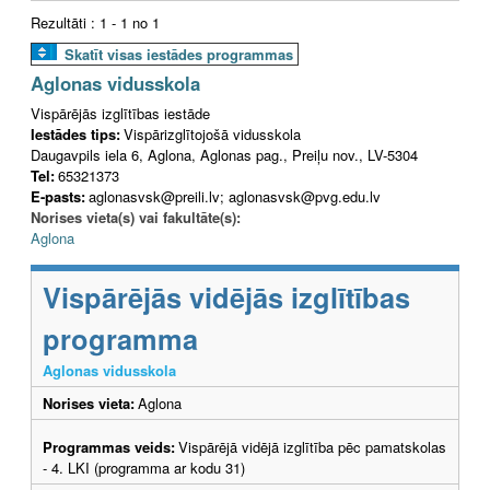
Rezultāti : 1 - 1 no 1
Skatīt visas iestādes programmas
Aglonas vidusskola
Vispārējās izglītības iestāde
Iestādes tips:
Vispārizglītojošā vidusskola
Daugavpils iela 6, Aglona, Aglonas pag., Preiļu nov., LV-5304
Tel:
65321373
E-pasts:
aglonasvsk@preili.lv; aglonasvsk@pvg.edu.lv
Norises vieta(s) vai fakultāte(s):
Aglona
Vispārējās vidējās izglītības
programma
Aglonas vidusskola
Norises vieta:
Aglona
Programmas veids:
Vispārējā vidējā izglītība pēc pamatskolas
- 4. LKI (programma ar kodu 31)