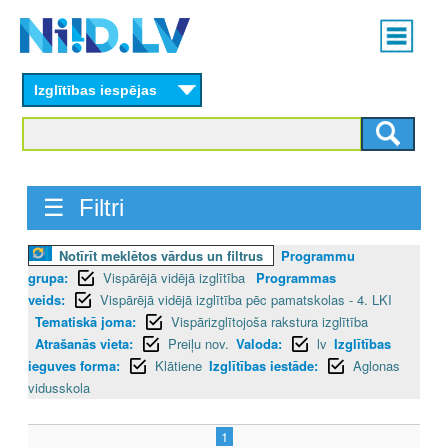
Skip
Main
to
menu
N
main
content
Izglītības iespējas
I
I
D
☰ Filtri
.
Notīrīt meklētos vārdus un filtrus
Programmu
L
grupa:
Vispārējā vidējā izglītība
Programmas
V
veids:
Vispārējā vidējā izglītība pēc pamatskolas - 4. LKI
Tematiskā joma:
Vispārizglītojoša rakstura izglītība
Atrašanās vieta:
Preiļu nov.
Valoda:
lv
Izglītības
ieguves forma:
Klātiene
Izglītības iestāde:
Aglonas
vidusskola
1