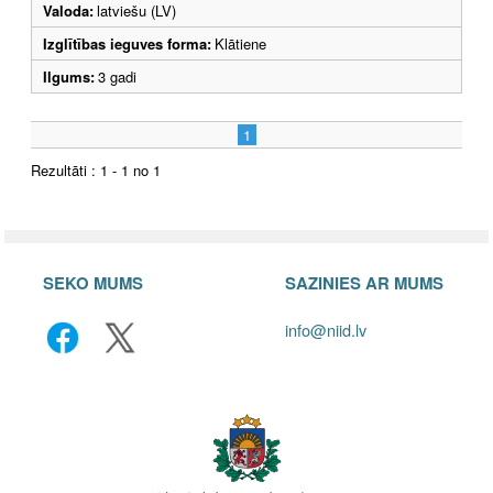
Valoda:
latviešu (LV)
Izglītības ieguves forma:
Klātiene
Ilgums:
3 gadi
1
Rezultāti : 1 - 1 no 1
SEKO MUMS
SAZINIES AR MUMS
info@niid.lv