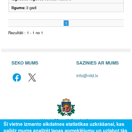
Ilgums:
3 gadi
1
Rezultāti : 1 - 1 no 1
SEKO MUMS
SAZINIES AR MUMS
info@niid.lv
Šī vietne izmanto sīkdatnes statistikas uzkrāšanai, kas
palīdz mums analizēt lapas apmeklējumu un uzlabot tās