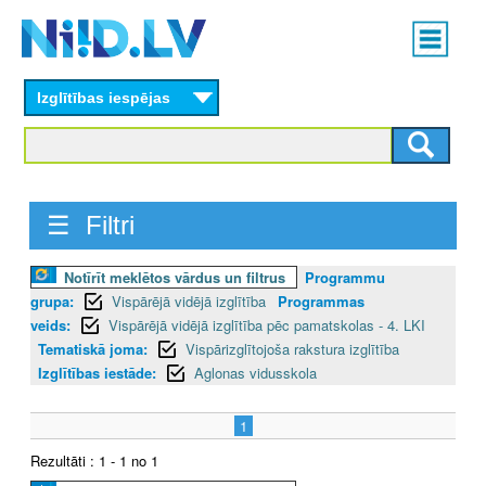
Skip
Main
to
menu
N
main
content
Izglītības iespējas
I
I
D
☰ Filtri
.
Notīrīt meklētos vārdus un filtrus
Programmu
L
grupa:
Vispārējā vidējā izglītība
Programmas
V
veids:
Vispārējā vidējā izglītība pēc pamatskolas - 4. LKI
Tematiskā joma:
Vispārizglītojoša rakstura izglītība
Izglītības iestāde:
Aglonas vidusskola
1
Rezultāti : 1 - 1 no 1