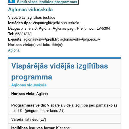
Skatīt visas iestādes programmas
Aglonas vidusskola
Vispārējās izglītības iestāde
Iestādes tips:
Vispārizglītojošā vidusskola
Daugavpils iela 6, Aglona, Aglonas pag., Preiļu nov., LV-5304
Tel:
65321373
E-pasts:
aglonasvsk@preili.lv; aglonasvsk@pvg.edu.lv
Norises vieta(s) vai fakultāte(s):
Aglona
Vispārējās vidējās izglītības
programma
Aglonas vidusskola
Norises vieta:
Aglona
Programmas veids:
Vispārējā vidējā izglītība pēc pamatskolas
- 4. LKI (programma ar kodu 31)
Valoda:
latviešu (LV)
Izglītības ieguves forma:
Klātiene