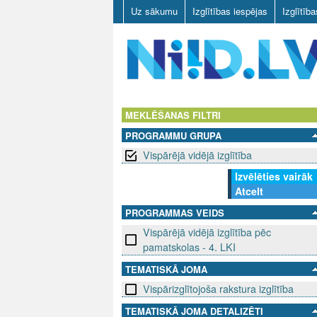
Uz sākumu
Izglītības iespējas
Izglītīb
N
I
MEKLĒŠANAS FILTRI
PROGRAMMU GRUPA
I
Vispārējā vidējā izglītība
D
Izvēlēties vairāk
Atcelt
.
PROGRAMMAS VEIDS
L
Vispārējā vidējā izglītība pēc
pamatskolas - 4. LKI
V
TEMATISKĀ JOMA
Vispārizglītojoša rakstura izglītība
TEMATISKĀ JOMA DETALIZĒTI