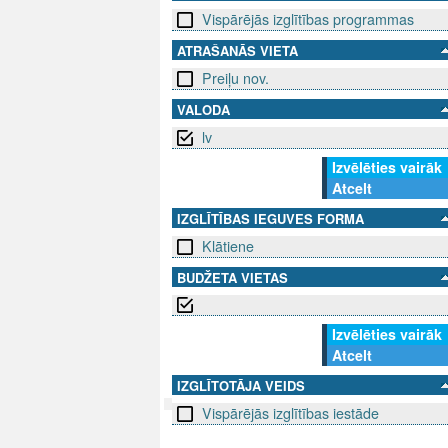
Vispārējās izglītības programmas
ATRAŠANĀS VIETA
Preiļu nov.
VALODA
lv
Izvēlēties vairāk
Atcelt
IZGLĪTĪBAS IEGUVES FORMA
Klātiene
BUDŽETA VIETAS
Izvēlēties vairāk
Atcelt
IZGLĪTOTĀJA VEIDS
Vispārējās izglītības iestāde
SEKO MUMS