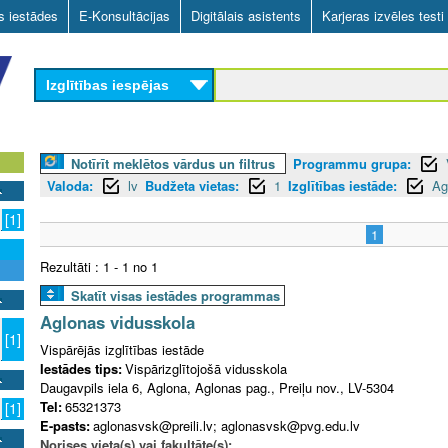
Skip
as iestādes
E-Konsultācijas
Digitālais asistents
Karjeras izvēles testi
to
main
Izglītības iespējas
content
Notīrīt meklētos vārdus un filtrus
Programmu grupa:
Valoda:
lv
Budžeta vietas:
1
Izglītības iestāde:
Ag
[1]
1
Rezultāti : 1 - 1 no 1
Skatīt visas iestādes programmas
Aglonas vidusskola
[1]
Vispārējās izglītības iestāde
Iestādes tips:
Vispārizglītojošā vidusskola
Daugavpils iela 6, Aglona, Aglonas pag., Preiļu nov., LV-5304
Tel:
65321373
[1]
E-pasts:
aglonasvsk@preili.lv; aglonasvsk@pvg.edu.lv
Norises vieta(s) vai fakultāte(s):