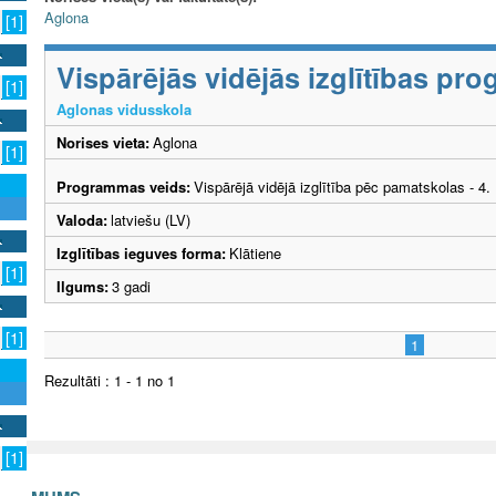
Aglona
[1]
Vispārējās vidējās izglītības p
[1]
Aglonas vidusskola
Norises vieta:
Aglona
[1]
Programmas veids:
Vispārējā vidējā izglītība pēc pamatskolas - 4
Valoda:
latviešu (LV)
Izglītības ieguves forma:
Klātiene
[1]
Ilgums:
3 gadi
[1]
1
Rezultāti : 1 - 1 no 1
[1]