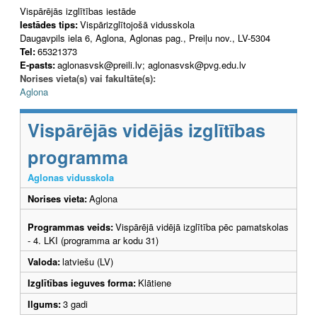
Vispārējās izglītības iestāde
Iestādes tips:
Vispārizglītojošā vidusskola
Daugavpils iela 6, Aglona, Aglonas pag., Preiļu nov., LV-5304
Tel:
65321373
E-pasts:
aglonasvsk@preili.lv; aglonasvsk@pvg.edu.lv
Norises vieta(s) vai fakultāte(s):
Aglona
Vispārējās vidējās izglītības
programma
Aglonas vidusskola
Norises vieta:
Aglona
Programmas veids:
Vispārējā vidējā izglītība pēc pamatskolas
- 4. LKI (programma ar kodu 31)
Valoda:
latviešu (LV)
Izglītības ieguves forma:
Klātiene
Ilgums:
3 gadi