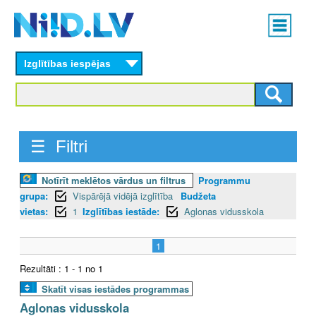
Skip
Main
to
menu
N
main
content
Izglītības iespējas
I
I
D
☰ Filtri
.
Notīrīt meklētos vārdus un filtrus
Programmu
L
grupa:
Vispārējā vidējā izglītība
Budžeta
V
vietas:
1
Izglītības iestāde:
Aglonas vidusskola
1
Rezultāti : 1 - 1 no 1
Skatīt visas iestādes programmas
Aglonas vidusskola