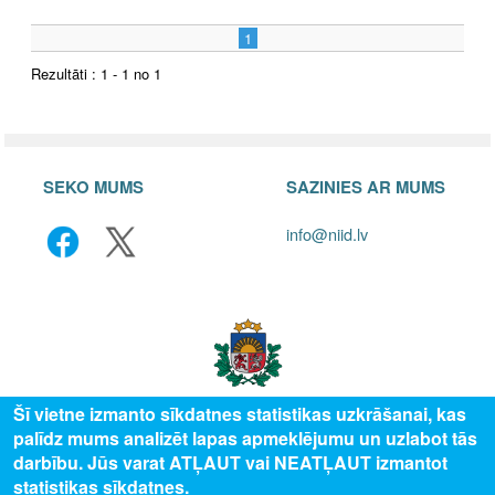
1
Rezultāti : 1 - 1 no 1
SEKO MUMS
SAZINIES AR MUMS
info@niid.lv
Šī vietne izmanto sīkdatnes statistikas uzkrāšanai, kas
palīdz mums analizēt lapas apmeklējumu un uzlabot tās
© 2025 Valsts izglītības attīstības aģentūra, publicētā satura visas tiesības
darbību. Jūs varat ATĻAUT vai NEATĻAUT izmantot
aizsargātas.
statistikas sīkdatnes.