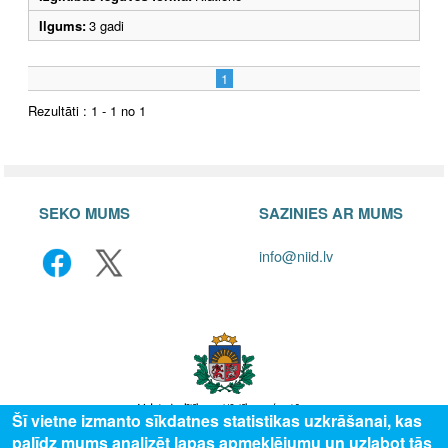
Ilgums:
3 gadi
1
Rezultāti : 1 - 1 no 1
SEKO MUMS
SAZINIES AR MUMS
info@niid.lv
Šī vietne izmanto sīkdatnes statistikas uzkrāšanai, kas
palīdz mums analizēt lapas apmeklējumu un uzlabot tās