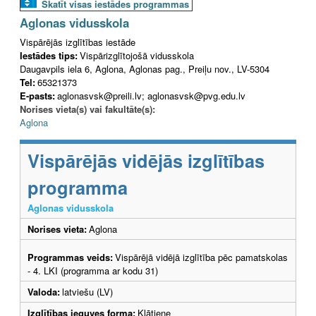
Skatīt visas iestādes programmas
Aglonas vidusskola
Vispārējās izglītības iestāde
Iestādes tips:
Vispārizglītojošā vidusskola
Daugavpils iela 6, Aglona, Aglonas pag., Preiļu nov., LV-5304
Tel:
65321373
E-pasts:
aglonasvsk@preili.lv; aglonasvsk@pvg.edu.lv
Norises vieta(s) vai fakultāte(s):
Aglona
Vispārējās vidējās izglītības
programma
Aglonas vidusskola
Norises vieta:
Aglona
Programmas veids:
Vispārējā vidējā izglītība pēc pamatskolas
- 4. LKI (programma ar kodu 31)
Valoda:
latviešu (LV)
Izglītības ieguves forma:
Klātiene