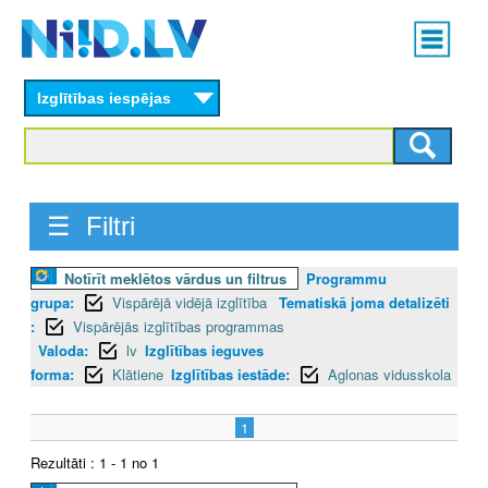
Skip
Main
to
menu
N
main
content
Izglītības iespējas
I
I
D
☰ Filtri
.
Notīrīt meklētos vārdus un filtrus
Programmu
L
grupa:
Vispārējā vidējā izglītība
Tematiskā joma detalizēti
V
:
Vispārējās izglītības programmas
Valoda:
lv
Izglītības ieguves
forma:
Klātiene
Izglītības iestāde:
Aglonas vidusskola
1
Rezultāti : 1 - 1 no 1