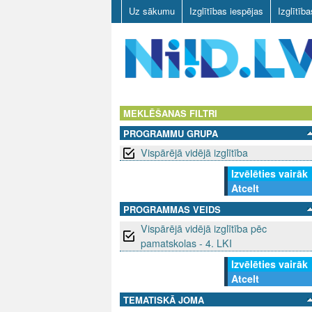
Uz sākumu
Izglītības iespējas
Izglītīb
N
I
MEKLĒŠANAS FILTRI
PROGRAMMU GRUPA
I
Vispārējā vidējā izglītība
D
Izvēlēties vairāk
Atcelt
.
PROGRAMMAS VEIDS
L
Vispārējā vidējā izglītība pēc
pamatskolas - 4. LKI
V
Izvēlēties vairāk
Atcelt
TEMATISKĀ JOMA