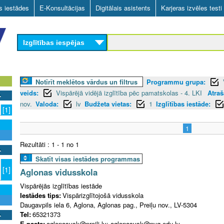
Skip
as iestādes
E-Konsultācijas
Digitālais asistents
Karjeras izvēles testi
to
main
Izglītības iespējas
content
Notīrīt meklētos vārdus un filtrus
Programmu grupa:
veids:
Vispārējā vidējā izglītība pēc pamatskolas - 4. LKI
Atraš
nov.
Valoda:
lv
Budžeta vietas:
1
Izglītības iestāde:
[1]
1
Rezultāti : 1 - 1 no 1
Skatīt visas iestādes programmas
[1]
Aglonas vidusskola
Vispārējās izglītības iestāde
Iestādes tips:
Vispārizglītojošā vidusskola
Daugavpils iela 6, Aglona, Aglonas pag., Preiļu nov., LV-5304
Tel:
65321373
E-pasts:
aglonasvsk@preili.lv; aglonasvsk@pvg.edu.lv