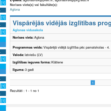
[1]
Norises vieta(s) vai fakultāte(s):
Aglona
[1]
Vispārējās vidējās izglītības p
Aglonas vidusskola
[1]
Norises vieta:
Aglona
Programmas veids:
Vispārējā vidējā izglītība pēc pamatskolas - 4
Valoda:
latviešu (LV)
[1]
Izglītības ieguves forma:
Klātiene
Ilgums:
3 gadi
1
[1]
Rezultāti : 1 - 1 no 1
[1]