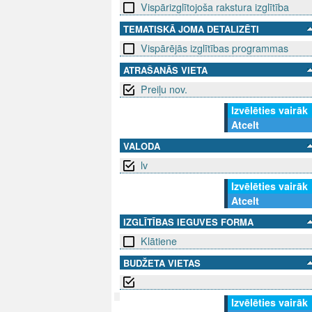
Vispārizglītojoša rakstura izglītība
TEMATISKĀ JOMA DETALIZĒTI
Vispārējās izglītības programmas
ATRAŠANĀS VIETA
Preiļu nov.
Izvēlēties vairāk
Atcelt
VALODA
lv
Izvēlēties vairāk
Atcelt
IZGLĪTĪBAS IEGUVES FORMA
Klātiene
BUDŽETA VIETAS
Izvēlēties vairāk