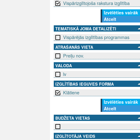
Vispārizglītojoša rakstura izglītība
Izvēlēties vairāk
Atcelt
TEMATISKĀ JOMA DETALIZĒTI
Vispārējās izglītības programmas
ATRAŠANĀS VIETA
Preiļu nov.
VALODA
lv
IZGLĪTĪBAS IEGUVES FORMA
Klātiene
Izvēlēties vairāk
Atcelt
BUDŽETA VIETAS
IZGLĪTOTĀJA VEIDS