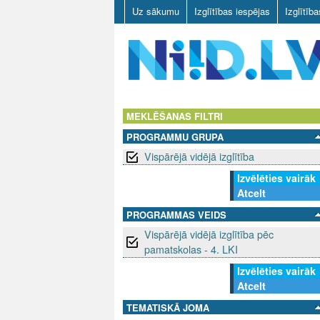
Uz sākumu
Izglītības iespējas
Izglītīb
N
I
MEKLĒŠANAS FILTRI
PROGRAMMU GRUPA
I
Vispārējā vidējā izglītība
D
Izvēlēties vairāk
Atcelt
.
PROGRAMMAS VEIDS
L
Vispārējā vidējā izglītība pēc
pamatskolas - 4. LKI
V
Izvēlēties vairāk
Atcelt
TEMATISKĀ JOMA