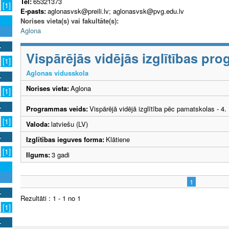
Tel:
65321373
[1]
E-pasts:
aglonasvsk@preili.lv; aglonasvsk@pvg.edu.lv
Norises vieta(s) vai fakultāte(s):
Aglona
Vispārējās vidējās izglītības p
[1]
Aglonas vidusskola
Norises vieta:
Aglona
[1]
Programmas veids:
Vispārējā vidējā izglītība pēc pamatskolas - 4
[1]
Valoda:
latviešu (LV)
Izglītības ieguves forma:
Klātiene
[1]
Ilgums:
3 gadi
1
Rezultāti : 1 - 1 no 1
[1]