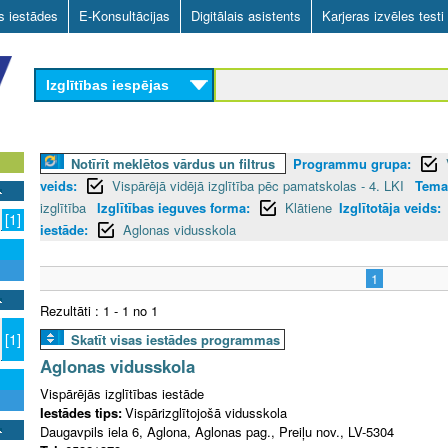
Skip
as iestādes
E-Konsultācijas
Digitālais asistents
Karjeras izvēles testi
to
main
Izglītības iespējas
content
Notīrīt meklētos vārdus un filtrus
Programmu grupa:
veids:
Vispārējā vidējā izglītība pēc pamatskolas - 4. LKI
Tema
izglītība
Izglītības ieguves forma:
Klātiene
Izglītotāja veids:
[1]
iestāde:
Aglonas vidusskola
1
Rezultāti : 1 - 1 no 1
[1]
Skatīt visas iestādes programmas
Aglonas vidusskola
Vispārējās izglītības iestāde
Iestādes tips:
Vispārizglītojošā vidusskola
Daugavpils iela 6, Aglona, Aglonas pag., Preiļu nov., LV-5304