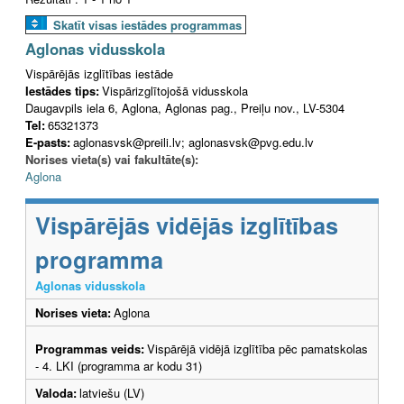
Skatīt visas iestādes programmas
Aglonas vidusskola
Vispārējās izglītības iestāde
Iestādes tips:
Vispārizglītojošā vidusskola
Daugavpils iela 6, Aglona, Aglonas pag., Preiļu nov., LV-5304
Tel:
65321373
E-pasts:
aglonasvsk@preili.lv; aglonasvsk@pvg.edu.lv
Norises vieta(s) vai fakultāte(s):
Aglona
Vispārējās vidējās izglītības
programma
Aglonas vidusskola
Norises vieta:
Aglona
Programmas veids:
Vispārējā vidējā izglītība pēc pamatskolas
- 4. LKI (programma ar kodu 31)
Valoda:
latviešu (LV)