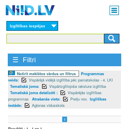
Skip
Main
to
menu
N
main
content
Izglītības iespējas
I
I
D
☰ Filtri
.
Notīrīt meklētos vārdus un filtrus
Programmas
L
veids:
Vispārējā vidējā izglītība pēc pamatskolas - 4. LKI
V
Tematiskā joma:
Vispārizglītojoša rakstura izglītība
Tematiskā joma detalizēti :
Vispārējās izglītības
programmas
Atrašanās vieta:
Preiļu nov.
Izglītības
iestāde:
Aglonas vidusskola
1
Rezultāti : 1 - 1 no 1