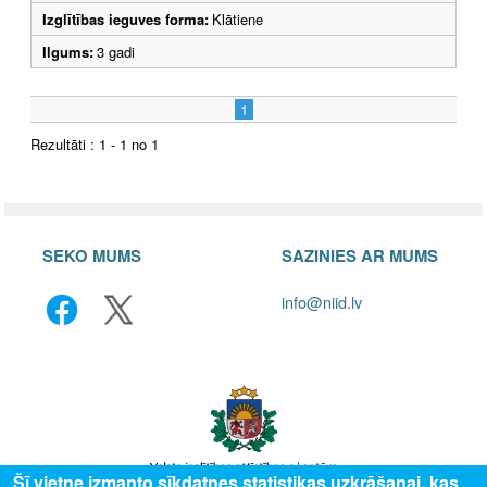
Izglītības ieguves forma:
Klātiene
Ilgums:
3 gadi
1
Rezultāti : 1 - 1 no 1
SEKO MUMS
SAZINIES AR MUMS
info@niid.lv
Šī vietne izmanto sīkdatnes statistikas uzkrāšanai, kas