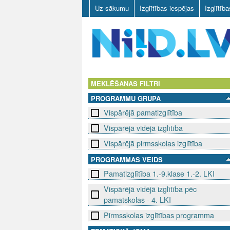
Uz sākumu
Izglītības iespējas
Izglītīb
N
I
MEKLĒŠANAS FILTRI
PROGRAMMU GRUPA
I
Vispārējā pamatizglītība
D
Vispārējā vidējā izglītība
.
Vispārējā pirmsskolas izglītība
PROGRAMMAS VEIDS
L
Pamatizglītība 1.-9.klase 1.-2. LKI
V
Vispārējā vidējā izglītība pēc
pamatskolas - 4. LKI
Pirmsskolas izglītības programma