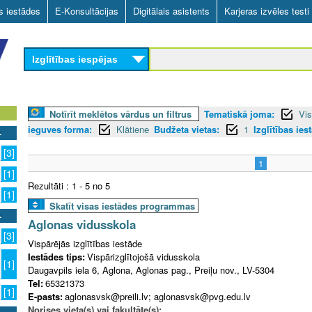
Skip
as iestādes
E-Konsultācijas
Digitālais asistents
Karjeras izvēles testi
to
main
Izglītības iespējas
content
Notīrīt meklētos vārdus un filtrus
Tematiskā joma:
Vis
ieguves forma:
Klātiene
Budžeta vietas:
1
Izglītības ies
[3]
1
[1]
Rezultāti : 1 - 5 no 5
[1]
Skatīt visas iestādes programmas
Aglonas vidusskola
[3]
Vispārējās izglītības iestāde
Iestādes tips:
Vispārizglītojošā vidusskola
[1]
Daugavpils iela 6, Aglona, Aglonas pag., Preiļu nov., LV-5304
Tel:
65321373
[1]
E-pasts:
aglonasvsk@preili.lv; aglonasvsk@pvg.edu.lv
Norises vieta(s) vai fakultāte(s):