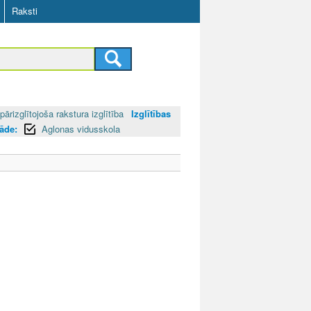
Raksti
pārizglītojoša rakstura izglītība
Izglītības
tāde:
Aglonas vidusskola