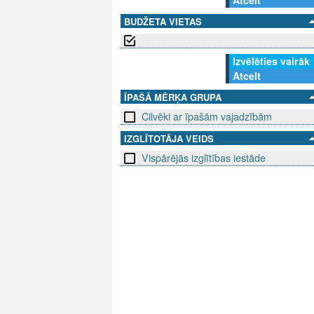
Atcelt
BUDŽETA VIETAS
Izvēlēties vairāk
Atcelt
ĪPAŠĀ MĒRĶA GRUPA
Cilvēki ar īpašām vajadzībām
IZGLĪTOTĀJA VEIDS
Vispārējās izglītības iestāde