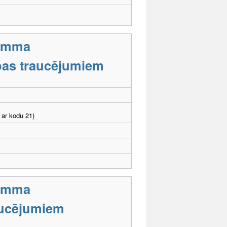
ramma
tības traucējumiem
 ar kodu 21)
ramma
aucējumiem