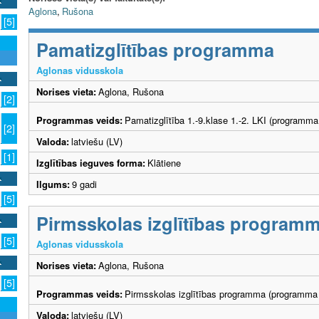
Aglona
,
Rušona
[5]
Pamatizglītības programma
Aglonas vidusskola
Norises vieta:
Aglona, Rušona
[2]
Programmas veids:
Pamatizglītība 1.-9.klase 1.-2. LKI (programma
[2]
Valoda:
latviešu (LV)
[1]
Izglītības ieguves forma:
Klātiene
Ilgums:
9 gadi
[5]
Pirmsskolas izglītības program
[5]
Aglonas vidusskola
Norises vieta:
Aglona, Rušona
[5]
Programmas veids:
Pirmsskolas izglītības programma (programma 
Valoda:
latviešu (LV)