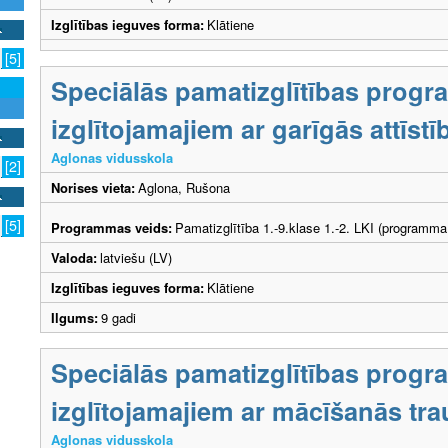
Izglītības ieguves forma:
Klātiene
[5]
Speciālās pamatizglītības prog
izglītojamajiem ar garīgās attīs
Aglonas vidusskola
[2]
Norises vieta:
Aglona, Rušona
[5]
Programmas veids:
Pamatizglītība 1.-9.klase 1.-2. LKI (programma
Valoda:
latviešu (LV)
Izglītības ieguves forma:
Klātiene
Ilgums:
9 gadi
Speciālās pamatizglītības prog
izglītojamajiem ar mācīšanās tr
Aglonas vidusskola