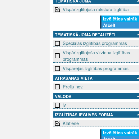
TEMATISKĀ JOMA
Vispārizglītojoša rakstura izglītība
Izvēlēties vairāk
Atcelt
TEMATISKĀ JOMA DETALIZĒTI
Speciālās izglītības programmas
Vispārizglītojoša virziena izglītības
programmas
Vispārējās izglītības programmas
ATRAŠANĀS VIETA
Preiļu nov.
VALODA
lv
IZGLĪTĪBAS IEGUVES FORMA
Klātiene
Izvēlēties vairāk