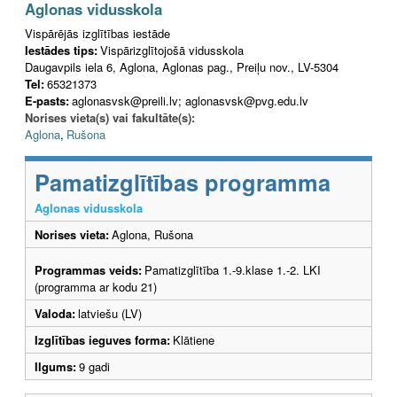
Aglonas vidusskola
Vispārējās izglītības iestāde
Iestādes tips:
Vispārizglītojošā vidusskola
Daugavpils iela 6, Aglona, Aglonas pag., Preiļu nov., LV-5304
Tel:
65321373
E-pasts:
aglonasvsk@preili.lv; aglonasvsk@pvg.edu.lv
Norises vieta(s) vai fakultāte(s):
Aglona
,
Rušona
Pamatizglītības programma
Aglonas vidusskola
Norises vieta:
Aglona, Rušona
Programmas veids:
Pamatizglītība 1.-9.klase 1.-2. LKI
(programma ar kodu 21)
Valoda:
latviešu (LV)
Izglītības ieguves forma:
Klātiene
Ilgums:
9 gadi