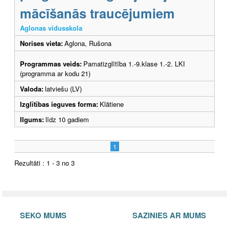
mācīšanās traucējumiem
Aglonas vidusskola
Norises vieta:
Aglona, Rušona
Programmas veids:
Pamatizglītība 1.-9.klase 1.-2. LKI
(programma ar kodu 21)
Valoda:
latviešu (LV)
Izglītības ieguves forma:
Klātiene
Ilgums:
līdz 10 gadiem
1
Rezultāti : 1 - 3 no 3
SEKO MUMS
SAZINIES AR MUMS