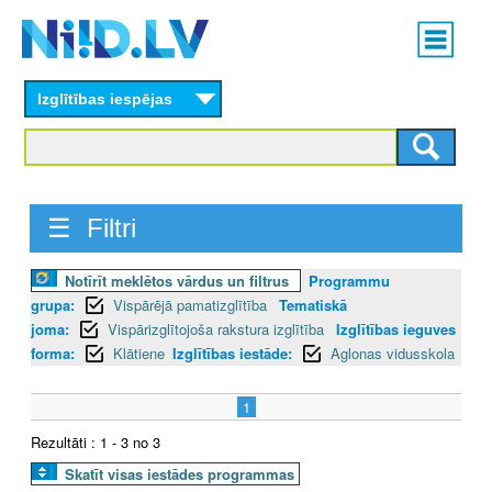
Skip
Main
to
menu
N
main
content
Izglītības iespējas
I
I
D
☰ Filtri
.
Notīrīt meklētos vārdus un filtrus
Programmu
L
grupa:
Vispārējā pamatizglītība
Tematiskā
V
joma:
Vispārizglītojoša rakstura izglītība
Izglītības ieguves
forma:
Klātiene
Izglītības iestāde:
Aglonas vidusskola
1
Rezultāti : 1 - 3 no 3
Skatīt visas iestādes programmas