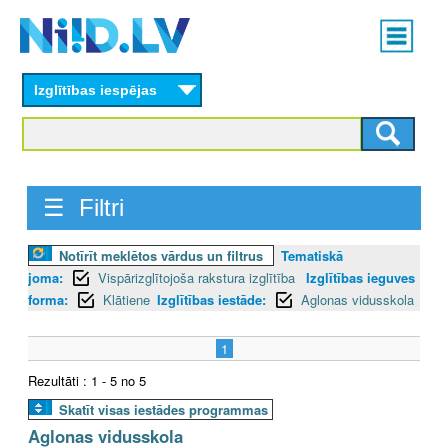
Skip
Main
to
menu
N
main
content
Izglītības iespējas
I
I
D
☰ Filtri
.
Notīrīt meklētos vārdus un filtrus
Tematiskā
L
joma:
Vispārizglītojoša rakstura izglītība
Izglītības ieguves
V
forma:
Klātiene
Izglītības iestāde:
Aglonas vidusskola
1
Rezultāti : 1 - 5 no 5
Skatīt visas iestādes programmas
Aglonas vidusskola