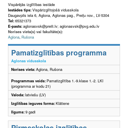
Vispārējās izglītības iestāde
Iestādes tips:
Vispārizglītojošā vidusskola
Daugavpils iela 6, Aglona, Aglonas pag., Preiļu nov., LV-5304
Tel:
65321373
E-pasts:
aglonasvsk@preili.lv; aglonasvsk@pvg.edu.lv
Norises vieta(s) vai fakultāte(s):
Aglona
,
Rušona
Pamatizglītības programma
Aglonas vidusskola
Norises vieta:
Aglona, Rušona
Programmas veids:
Pamatizglītība 1.-9.klase 1.-2. LKI
(programma ar kodu 21)
Valoda:
latviešu (LV)
Izglītības ieguves forma:
Klātiene
Ilgums:
9 gadi
Pirmsskolas izglītības