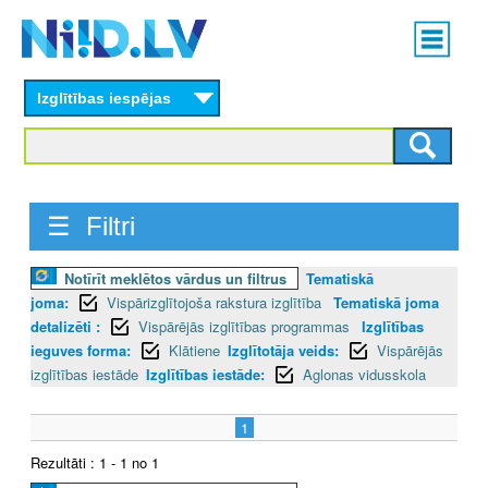
Skip
Main
to
menu
N
main
content
Izglītības iespējas
I
I
D
☰ Filtri
.
Notīrīt meklētos vārdus un filtrus
Tematiskā
L
joma:
Vispārizglītojoša rakstura izglītība
Tematiskā joma
V
detalizēti :
Vispārējās izglītības programmas
Izglītības
ieguves forma:
Klātiene
Izglītotāja veids:
Vispārējās
izglītības iestāde
Izglītības iestāde:
Aglonas vidusskola
1
Rezultāti : 1 - 1 no 1