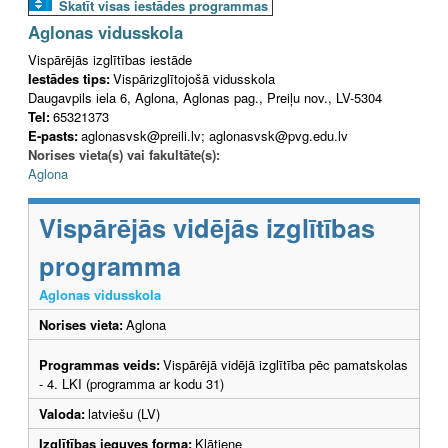
Skatīt visas iestādes programmas
Aglonas vidusskola
Vispārējās izglītības iestāde
Iestādes tips:
Vispārizglītojošā vidusskola
Daugavpils iela 6, Aglona, Aglonas pag., Preiļu nov., LV-5304
Tel:
65321373
E-pasts:
aglonasvsk@preili.lv; aglonasvsk@pvg.edu.lv
Norises vieta(s) vai fakultāte(s):
Aglona
Vispārējās vidējās izglītības
programma
Aglonas vidusskola
Norises vieta:
Aglona
Programmas veids:
Vispārējā vidējā izglītība pēc pamatskolas
- 4. LKI (programma ar kodu 31)
Valoda:
latviešu (LV)
Izglītības ieguves forma:
Klātiene