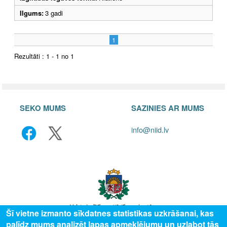
Ilgums:
3 gadi
1
Rezultāti : 1 - 1 no 1
SEKO MUMS
SAZINIES AR MUMS
info@niid.lv
Šī vietne izmanto sīkdatnes statistikas uzkrāšanai, kas
palīdz mums analizēt lapas apmeklējumu un uzlabot tās