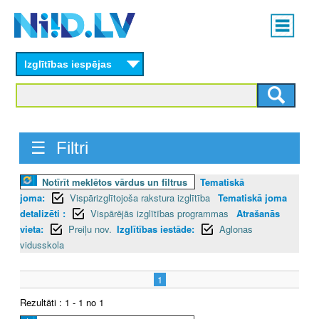
Skip
Main
to
menu
N
main
content
Izglītības iespējas
I
I
D
☰ Filtri
.
Notīrīt meklētos vārdus un filtrus
Tematiskā
L
joma:
Vispārizglītojoša rakstura izglītība
Tematiskā joma
V
detalizēti :
Vispārējās izglītības programmas
Atrašanās
vieta:
Preiļu nov.
Izglītības iestāde:
Aglonas
vidusskola
1
Rezultāti : 1 - 1 no 1