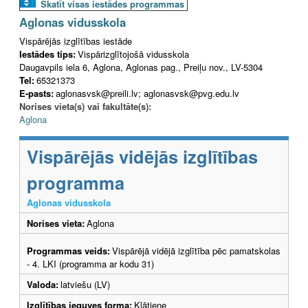
Skatīt visas iestādes programmas
Aglonas vidusskola
Vispārējās izglītības iestāde
Iestādes tips:
Vispārizglītojošā vidusskola
Daugavpils iela 6, Aglona, Aglonas pag., Preiļu nov., LV-5304
Tel:
65321373
E-pasts:
aglonasvsk@preili.lv; aglonasvsk@pvg.edu.lv
Norises vieta(s) vai fakultāte(s):
Aglona
Vispārējās vidējās izglītības
programma
Aglonas vidusskola
Norises vieta:
Aglona
Programmas veids:
Vispārējā vidējā izglītība pēc pamatskolas
- 4. LKI (programma ar kodu 31)
Valoda:
latviešu (LV)
Izglītības ieguves forma:
Klātiene