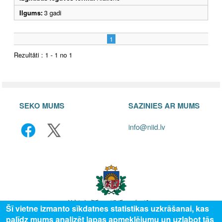
Ilgums:
3 gadi
1
Rezultāti : 1 - 1 no 1
SEKO MUMS
SAZINIES AR MUMS
info@niid.lv
Šī vietne izmanto sīkdatnes statistikas uzkrāšanai, kas
palīdz mums analizēt lapas apmeklējumu un uzlabot tās