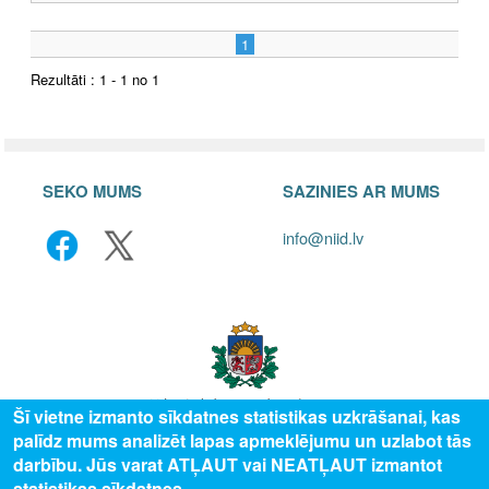
1
Rezultāti : 1 - 1 no 1
SEKO MUMS
SAZINIES AR MUMS
info@niid.lv
Šī vietne izmanto sīkdatnes statistikas uzkrāšanai, kas
palīdz mums analizēt lapas apmeklējumu un uzlabot tās
© 2025 Valsts izglītības attīstības aģentūra, publicētā satura visas tiesības
darbību. Jūs varat ATĻAUT vai NEATĻAUT izmantot
aizsargātas.
statistikas sīkdatnes.