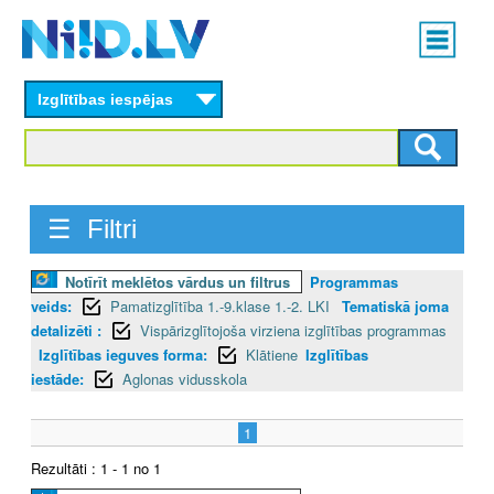
Skip
Main
to
menu
N
main
content
Izglītības iespējas
I
I
D
☰ Filtri
.
Notīrīt meklētos vārdus un filtrus
Programmas
L
veids:
Pamatizglītība 1.-9.klase 1.-2. LKI
Tematiskā joma
V
detalizēti :
Vispārizglītojoša virziena izglītības programmas
Izglītības ieguves forma:
Klātiene
Izglītības
iestāde:
Aglonas vidusskola
1
Rezultāti : 1 - 1 no 1