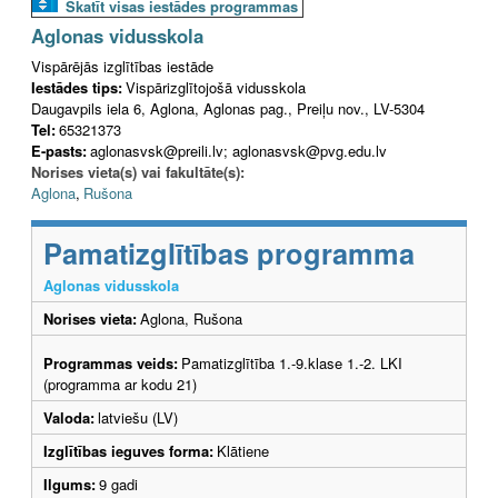
Skatīt visas iestādes programmas
Aglonas vidusskola
Vispārējās izglītības iestāde
Iestādes tips:
Vispārizglītojošā vidusskola
Daugavpils iela 6, Aglona, Aglonas pag., Preiļu nov., LV-5304
Tel:
65321373
E-pasts:
aglonasvsk@preili.lv; aglonasvsk@pvg.edu.lv
Norises vieta(s) vai fakultāte(s):
Aglona
,
Rušona
Pamatizglītības programma
Aglonas vidusskola
Norises vieta:
Aglona, Rušona
Programmas veids:
Pamatizglītība 1.-9.klase 1.-2. LKI
(programma ar kodu 21)
Valoda:
latviešu (LV)
Izglītības ieguves forma:
Klātiene
Ilgums:
9 gadi