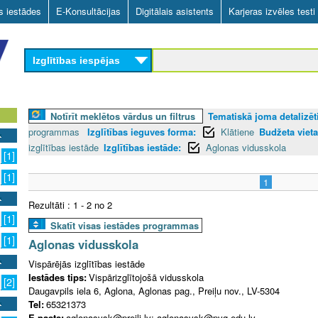
Skip
as iestādes
E-Konsultācijas
Digitālais asistents
Karjeras izvēles testi
to
main
Izglītības iespējas
content
Notīrīt meklētos vārdus un filtrus
Tematiskā joma detalizēti
programmas
Izglītības ieguves forma:
Klātiene
Budžeta vieta
izglītības iestāde
Izglītības iestāde:
Aglonas vidusskola
[1]
[1]
1
Rezultāti : 1 - 2 no 2
[1]
Skatīt visas iestādes programmas
[1]
Aglonas vidusskola
Vispārējās izglītības iestāde
Iestādes tips:
Vispārizglītojošā vidusskola
[2]
Daugavpils iela 6, Aglona, Aglonas pag., Preiļu nov., LV-5304
Tel:
65321373
E-pasts:
aglonasvsk@preili.lv; aglonasvsk@pvg.edu.lv