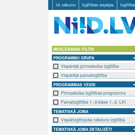
Uz sākumu
Izglītības iespējas
Izglītīb
N
I
MEKLĒŠANAS FILTRI
PROGRAMMU GRUPA
I
Vispārējā pirmsskolas izglītība
D
Vispārējā pamatizglītība
.
PROGRAMMAS VEIDS
Pirmsskolas izglītības programma
L
Pamatizglītība 1.-9.klase 1.-2. LKI
V
TEMATISKĀ JOMA
Vispārizglītojoša rakstura izglītība
TEMATISKĀ JOMA DETALIZĒTI