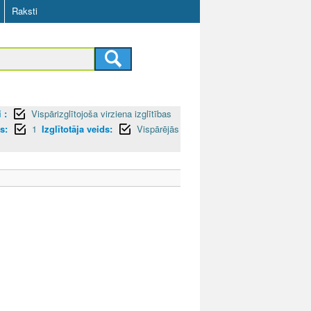
Raksti
 :
Vispārizglītojoša virziena izglītības
s:
1
Izglītotāja veids:
Vispārējās