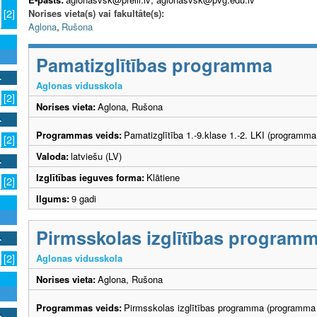
Norises vieta(s) vai fakultāte(s):
[2]
Aglona
,
Rušona
Pamatizglītības programma
Aglonas vidusskola
[2]
Norises vieta:
Aglona, Rušona
Programmas veids:
Pamatizglītība 1.-9.klase 1.-2. LKI (programma
[2]
Valoda:
latviešu (LV)
Izglītības ieguves forma:
Klātiene
[2]
Ilgums:
9 gadi
Pirmsskolas izglītības program
Aglonas vidusskola
[2]
Norises vieta:
Aglona, Rušona
Programmas veids:
Pirmsskolas izglītības programma (programma 