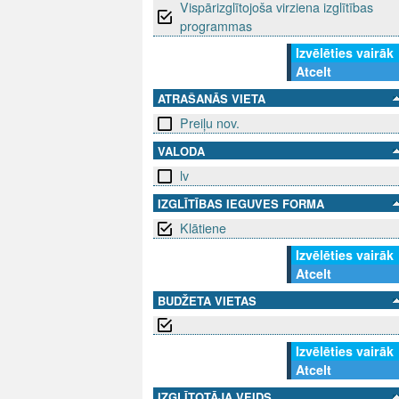
Vispārizglītojoša virziena izglītības
programmas
Izvēlēties vairāk
Atcelt
ATRAŠANĀS VIETA
Preiļu nov.
VALODA
lv
IZGLĪTĪBAS IEGUVES FORMA
Klātiene
Izvēlēties vairāk
Atcelt
BUDŽETA VIETAS
Izvēlēties vairāk
Atcelt
IZGLĪTOTĀJA VEIDS