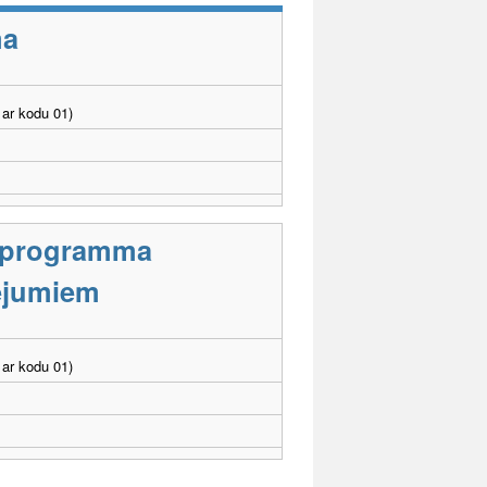
ma
ar kodu 01)
s programma
cējumiem
ar kodu 01)