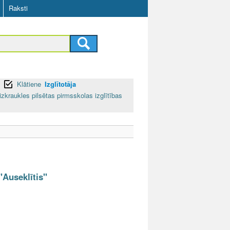
Raksti
Klātiene
Izglītotāja
izkraukles pilsētas pirmsskolas izglītības
"Auseklītis"