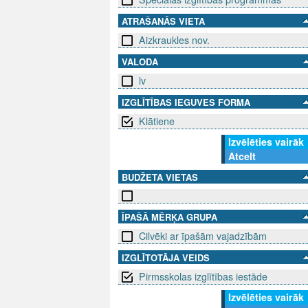
ATRAŠANĀS VIETA
Aizkraukles nov.
VALODA
lv
IZGLĪTĪBAS IEGUVES FORMA
Klātiene
Izvēlēties vairāk
Atcelt
BUDŽETA VIETAS
ĪPAŠĀ MĒRĶA GRUPA
Cilvēki ar īpašām vajadzībām
IZGLĪTOTĀJA VEIDS
Pirmsskolas izglītības iestāde
Izvēlēties vairāk