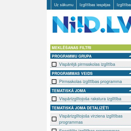
Uz sākumu
Izglītības iespējas
Izglītīb
N
I
MEKLĒŠANAS FILTRI
PROGRAMMU GRUPA
I
Vispārējā pirmsskolas izglītība
D
PROGRAMMAS VEIDS
Pirmsskolas izglītības programma
.
TEMATISKĀ JOMA
L
Vispārizglītojoša rakstura izglītība
V
TEMATISKĀ JOMA DETALIZĒTI
Vispārizglītojoša virziena izglītības
programmas
Speciālās izglītības programmas