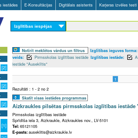
Skip
as iestādes
E-Konsultācijas
Digitālais asistents
Karjeras izvēles testi
to
main
Izglītības iespējas
content
Notīrīt meklētos vārdus un filtrus
Izglītības ieguves forma:
veids:
Pirmsskolas izglītības iestāde
Izglītības iestāde:
A
iestāde "Auseklītis"
[2]
1
[2]
Rezultāti : 1 - 2 no 2
Skatīt visas iestādes programmas
[2]
Aizkraukles pilsētas pirmsskolas izglītības iestāde 
Pirmsskolas izglītības iestāde
Sprīdīša iela 3, Aizkraukle, Aizkraukles nov., LV-5101
[1]
Tel:
65121105
E-pasts:
auseklitis@aizkraukle.lv
[1]