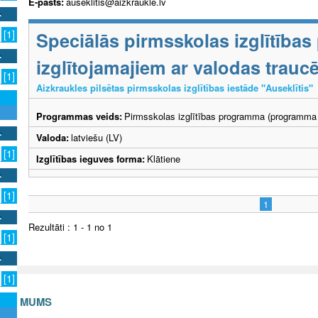
E-pasts:
auseklitis@aizkraukle.lv
Speciālās pirmsskolas izglītība
[1]
izglītojamajiem ar valodas trau
[1]
Aizkraukles pilsētas pirmsskolas izglītības iestāde "Auseklītis"
Programmas veids:
Pirmsskolas izglītības programma (programma 
Valoda:
latviešu (LV)
[1]
Izglītības ieguves forma:
Klātiene
[1]
1
Rezultāti : 1 - 1 no 1
[1]
[1]
S AR MUMS