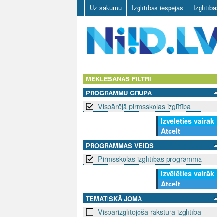
Uz sākumu
Izglītības iespējas
Izglītīb
N
I
MEKLĒŠANAS FILTRI
PROGRAMMU GRUPA
I
Vispārējā pirmsskolas izglītība
D
Izvēlēties vairāk
Atcelt
.
PROGRAMMAS VEIDS
L
Pirmsskolas izglītības programma
V
Izvēlēties vairāk
Atcelt
TEMATISKĀ JOMA
Vispārizglītojoša rakstura izglītība