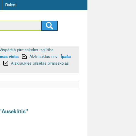
Raksti
Vispārējā pirmsskolas izglītība
anās vieta:
Aizkraukles nov.
Īpašā
:
Aizkraukles pilsētas pirmsskolas
"Auseklītis"