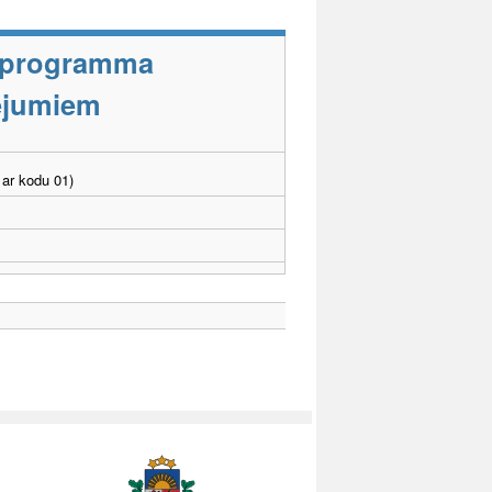
s programma
cējumiem
ar kodu 01)