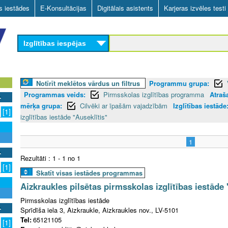
Skip
as iestādes
E-Konsultācijas
Digitālais asistents
Karjeras izvēles testi
to
main
Izglītības iespējas
content
Notīrīt meklētos vārdus un filtrus
Programmu grupa:
Programmas veids:
Pirmsskolas izglītības programma
Atraš
mērķa grupa:
Cilvēki ar īpašām vajadzībām
Izglītības iestāde
[1]
izglītības iestāde "Auseklītis"
1
Rezultāti : 1 - 1 no 1
[1]
Skatīt visas iestādes programmas
Aizkraukles pilsētas pirmsskolas izglītības iestāde 
Pirmsskolas izglītības iestāde
Sprīdīša iela 3, Aizkraukle, Aizkraukles nov., LV-5101
Tel:
65121105
[1]