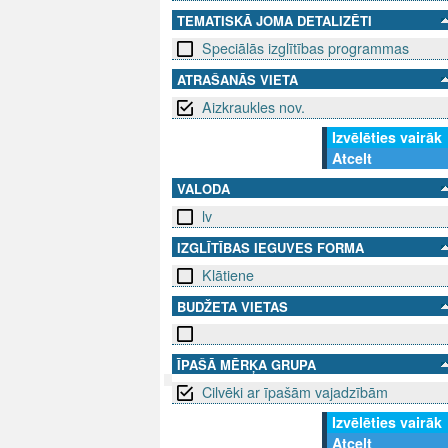
TEMATISKĀ JOMA DETALIZĒTI
Speciālās izglītības programmas
ATRAŠANĀS VIETA
Aizkraukles nov.
Izvēlēties vairāk
Atcelt
VALODA
lv
IZGLĪTĪBAS IEGUVES FORMA
Klātiene
BUDŽETA VIETAS
ĪPAŠĀ MĒRĶA GRUPA
Cilvēki ar īpašām vajadzībām
SEKO MUMS
Izvēlēties vairāk
SAZINIE
Atcelt