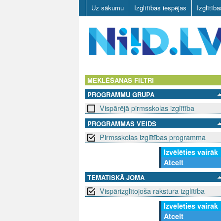
Uz sākumu
Izglītības iespējas
Izglītīb
N
I
MEKLĒŠANAS FILTRI
PROGRAMMU GRUPA
I
Vispārējā pirmsskolas izglītība
D
PROGRAMMAS VEIDS
Pirmsskolas izglītības programma
.
Izvēlēties vairāk
L
Atcelt
V
TEMATISKĀ JOMA
Vispārizglītojoša rakstura izglītība
Izvēlēties vairāk
Atcelt