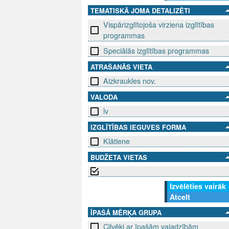
TEMATISKĀ JOMA DETALIZĒTI
Vispārizglītojoša virziena izglītības
programmas
Speciālās izglītības programmas
ATRAŠANĀS VIETA
Aizkraukles nov.
VALODA
lv
IZGLĪTĪBAS IEGUVES FORMA
Klātiene
BUDŽETA VIETAS
Izvēlēties vairāk
Atcelt
ĪPAŠĀ MĒRĶA GRUPA
Cilvēki ar īpašām vajadzībām