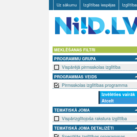
Uz sākumu
Izglītības iespējas
Izglītīb
N
I
MEKLĒŠANAS FILTRI
PROGRAMMU GRUPA
I
Vispārējā pirmsskolas izglītība
D
PROGRAMMAS VEIDS
Pirmsskolas izglītības programma
.
Izvēlēties vairāk
L
Atcelt
V
TEMATISKĀ JOMA
Vispārizglītojoša rakstura izglītība
TEMATISKĀ JOMA DETALIZĒTI
Speciālās izglītības programmas