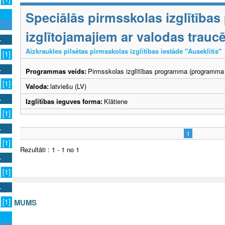
Speciālās pirmsskolas izglītība
izglītojamajiem ar valodas trau
Aizkraukles pilsētas pirmsskolas izglītības iestāde "Auseklītis"
[1]
Programmas veids:
Pirmsskolas izglītības programma (programma 
[1]
Valoda:
latviešu (LV)
Izglītības ieguves forma:
Klātiene
[1]
1
[1]
Rezultāti : 1 - 1 no 1
[1]
[1]
S AR MUMS
v