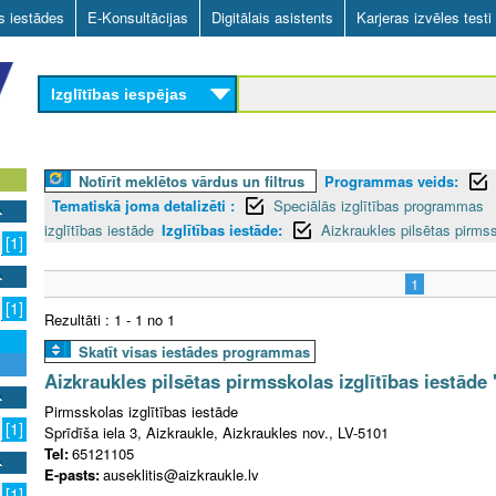
Skip
as iestādes
E-Konsultācijas
Digitālais asistents
Karjeras izvēles testi
to
main
Izglītības iespējas
content
Notīrīt meklētos vārdus un filtrus
Programmas veids:
Tematiskā joma detalizēti :
Speciālās izglītības programmas
izglītības iestāde
Izglītības iestāde:
Aizkraukles pilsētas pirmss
[1]
1
[1]
Rezultāti : 1 - 1 no 1
Skatīt visas iestādes programmas
Aizkraukles pilsētas pirmsskolas izglītības iestāde 
Pirmsskolas izglītības iestāde
[1]
Sprīdīša iela 3, Aizkraukle, Aizkraukles nov., LV-5101
Tel:
65121105
E-pasts:
auseklitis@aizkraukle.lv
[1]