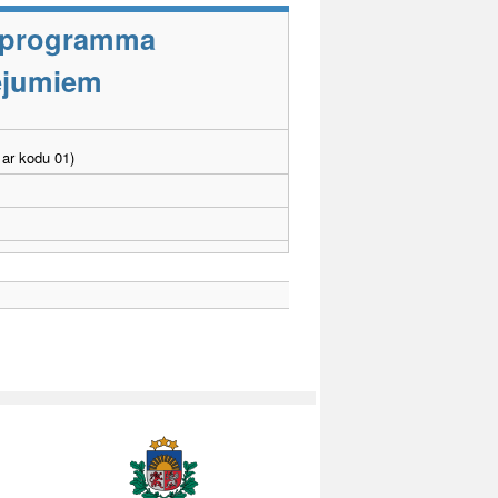
s programma
cējumiem
ar kodu 01)