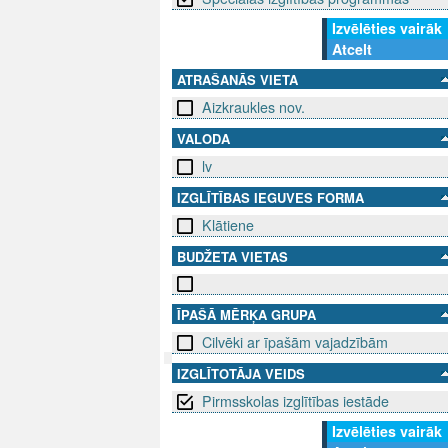
Izvēlēties vairāk
Atcelt
ATRAŠANĀS VIETA
Aizkraukles nov.
VALODA
lv
IZGLĪTĪBAS IEGUVES FORMA
Klātiene
BUDŽETA VIETAS
ĪPAŠĀ MĒRĶA GRUPA
Cilvēki ar īpašām vajadzībām
IZGLĪTOTĀJA VEIDS
SEKO MUMS
Pirmsskolas izglītības iestāde
SAZINIE
Izvēlēties vairāk
info@niid.l