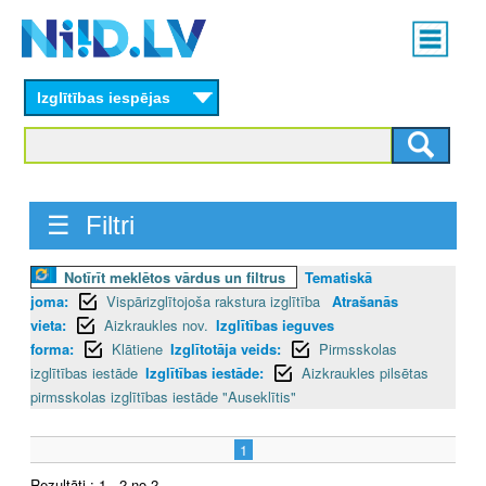
Skip
Main
to
menu
N
main
content
Izglītības iespējas
I
I
D
☰ Filtri
.
Notīrīt meklētos vārdus un filtrus
Tematiskā
L
joma:
Vispārizglītojoša rakstura izglītība
Atrašanās
V
vieta:
Aizkraukles nov.
Izglītības ieguves
forma:
Klātiene
Izglītotāja veids:
Pirmsskolas
izglītības iestāde
Izglītības iestāde:
Aizkraukles pilsētas
pirmsskolas izglītības iestāde "Auseklītis"
1
Rezultāti : 1 - 2 no 2