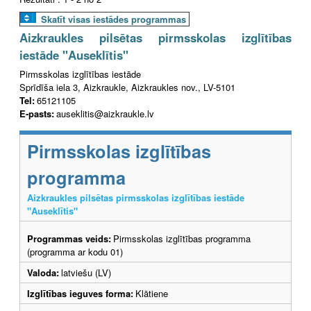
Skatīt visas iestādes programmas
Aizkraukles pilsētas pirmsskolas izglītības
iestāde "Auseklītis"
Pirmsskolas izglītības iestāde
Sprīdīša iela 3, Aizkraukle, Aizkraukles nov., LV-5101
Tel:
65121105
E-pasts:
auseklitis@aizkraukle.lv
Pirmsskolas izglītības
programma
Aizkraukles pilsētas pirmsskolas izglītības iestāde
"Auseklītis"
Programmas veids:
Pirmsskolas izglītības programma
(programma ar kodu 01)
Valoda:
latviešu (LV)
Izglītības ieguves forma:
Klātiene