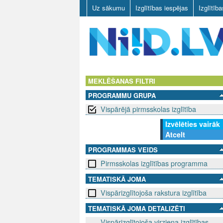
Uz sākumu
Izglītības iespējas
Izglītīb
N
I
MEKLĒŠANAS FILTRI
PROGRAMMU GRUPA
I
Vispārējā pirmsskolas izglītība
D
Izvēlēties vairāk
Atcelt
.
PROGRAMMAS VEIDS
L
Pirmsskolas izglītības programma
V
TEMATISKĀ JOMA
Vispārizglītojoša rakstura izglītība
TEMATISKĀ JOMA DETALIZĒTI
Vispārizglītojoša virziena izglītības