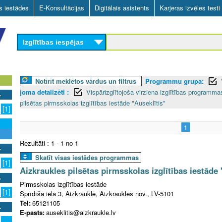
Skip
as iestādes
E-Konsultācijas
Digitālais asistents
Karjeras izvēles testi
to
main
Izglītības iespējas
content
Notīrīt meklētos vārdus un filtrus
Programmu grupa:
joma detalizēti :
Vispārizglītojoša virziena izglītības programm
pilsētas pirmsskolas izglītības iestāde "Auseklītis"
[1]
1
Rezultāti : 1 - 1 no 1
Skatīt visas iestādes programmas
[1]
Aizkraukles pilsētas pirmsskolas izglītības iestāde 
Pirmsskolas izglītības iestāde
[1]
Sprīdīša iela 3, Aizkraukle, Aizkraukles nov., LV-5101
Tel:
65121105
E-pasts:
auseklitis@aizkraukle.lv