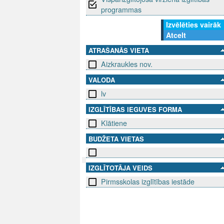
programmas
Izvēlēties vairāk
Atcelt
ATRAŠANĀS VIETA
Aizkraukles nov.
VALODA
lv
IZGLĪTĪBAS IEGUVES FORMA
Klātiene
BUDŽETA VIETAS
IZGLĪTOTĀJA VEIDS
SEKO MUMS
Pirmsskolas izglītības iestāde
SAZINIE
info@niid.l