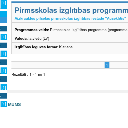
[1]
Pirmsskolas izglītības program
Aizkraukles pilsētas pirmsskolas izglītības iestāde "Auseklītis"
Programmas veids:
Pirmsskolas izglītības programma (programma 
[1]
Valoda:
latviešu (LV)
Izglītības ieguves forma:
Klātiene
[1]
1
[1]
Rezultāti : 1 - 1 no 1
[1]
[1]
S AR MUMS
v