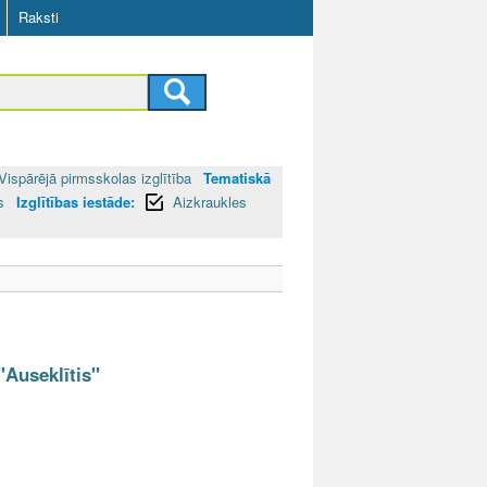
Raksti
Vispārējā pirmsskolas izglītība
Tematiskā
as
Izglītības iestāde:
Aizkraukles
"Auseklītis"