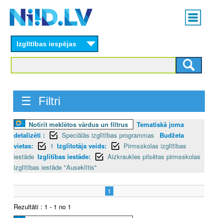
Skip
Main
to
menu
N
main
content
Izglītības iespējas
I
I
D
☰ Filtri
.
Notīrīt meklētos vārdus un filtrus
Tematiskā joma
L
detalizēti :
Speciālās izglītības programmas
Budžeta
V
vietas:
1
Izglītotāja veids:
Pirmsskolas izglītības
iestāde
Izglītības iestāde:
Aizkraukles pilsētas pirmsskolas
izglītības iestāde "Auseklītis"
1
Rezultāti : 1 - 1 no 1