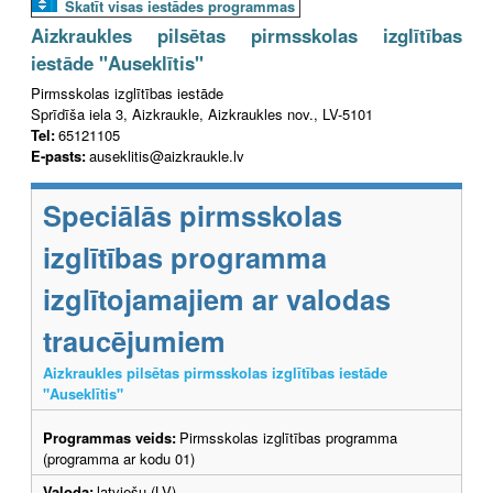
Skatīt visas iestādes programmas
Aizkraukles pilsētas pirmsskolas izglītības
iestāde "Auseklītis"
Pirmsskolas izglītības iestāde
Sprīdīša iela 3, Aizkraukle, Aizkraukles nov., LV-5101
Tel:
65121105
E-pasts:
auseklitis@aizkraukle.lv
Speciālās pirmsskolas
izglītības programma
izglītojamajiem ar valodas
traucējumiem
Aizkraukles pilsētas pirmsskolas izglītības iestāde
"Auseklītis"
Programmas veids:
Pirmsskolas izglītības programma
(programma ar kodu 01)
Valoda:
latviešu (LV)