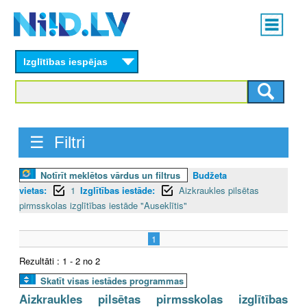
Skip
Main
to
menu
N
main
content
Izglītības iespējas
I
I
D
☰ Filtri
.
Notīrīt meklētos vārdus un filtrus
Budžeta
L
vietas:
1
Izglītības iestāde:
Aizkraukles pilsētas
V
pirmsskolas izglītības iestāde "Auseklītis"
1
Rezultāti : 1 - 2 no 2
Skatīt visas iestādes programmas
Aizkraukles pilsētas pirmsskolas izglītības