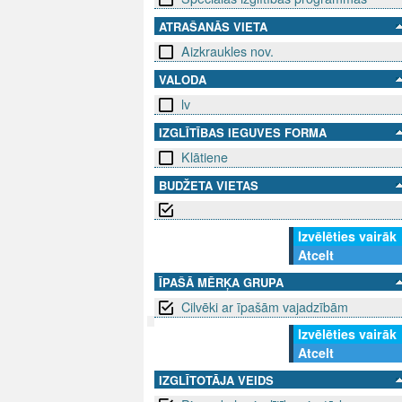
ATRAŠANĀS VIETA
Aizkraukles nov.
VALODA
lv
IZGLĪTĪBAS IEGUVES FORMA
Klātiene
BUDŽETA VIETAS
Izvēlēties vairāk
Atcelt
ĪPAŠĀ MĒRĶA GRUPA
Cilvēki ar īpašām vajadzībām
Izvēlēties vairāk
Atcelt
SEKO MUMS
SAZINIE
IZGLĪTOTĀJA VEIDS
info@niid.l