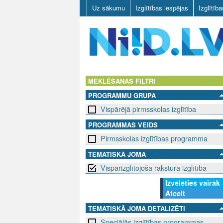
Uz sākumu
Izglītības iespējas
Izglītīb
N
I
MEKLĒŠANAS FILTRI
PROGRAMMU GRUPA
I
Vispārējā pirmsskolas izglītība
D
PROGRAMMAS VEIDS
Pirmsskolas izglītības programma
.
TEMATISKĀ JOMA
L
Vispārizglītojoša rakstura izglītība
V
Izvēlēties vairāk
Atcelt
TEMATISKĀ JOMA DETALIZĒTI
Speciālās izglītības programmas