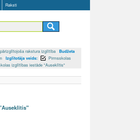
Raksti
pārizglītojoša rakstura izglītība
Budžeta
ām
Izglītotāja veids:
Pirmsskolas
kolas izglītības iestāde "Auseklītis"
"Auseklītis"