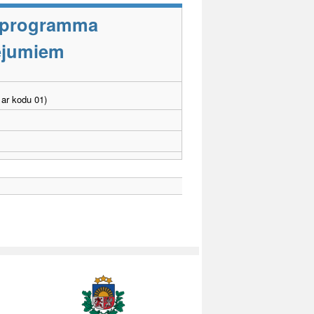
s programma
cējumiem
ar kodu 01)