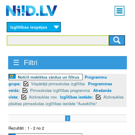
Skip
Main
to
menu
N
main
content
Izglītības iespējas
I
I
D
☰ Filtri
.
Notīrīt meklētos vārdus un filtrus
Programmu
L
grupa:
Vispārējā pirmsskolas izglītība
Programmas
V
veids:
Pirmsskolas izglītības programma
Atrašanās
vieta:
Aizkraukles nov.
Izglītības iestāde:
Aizkraukles
pilsētas pirmsskolas izglītības iestāde "Auseklītis"
1
Rezultāti : 1 - 2 no 2