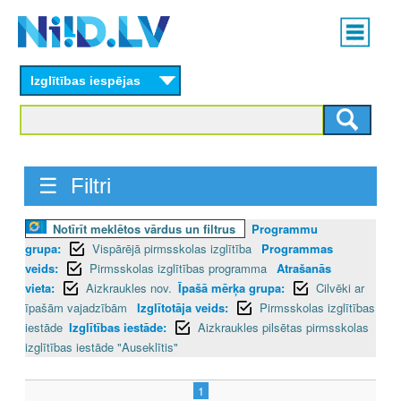
Skip
Main
to
menu
N
main
content
Izglītības iespējas
I
I
D
☰ Filtri
.
Notīrīt meklētos vārdus un filtrus
Programmu
L
grupa:
Vispārējā pirmsskolas izglītība
Programmas
V
veids:
Pirmsskolas izglītības programma
Atrašanās
vieta:
Aizkraukles nov.
Īpašā mērķa grupa:
Cilvēki ar
īpašām vajadzībām
Izglītotāja veids:
Pirmsskolas izglītības
iestāde
Izglītības iestāde:
Aizkraukles pilsētas pirmsskolas
izglītības iestāde "Auseklītis"
1