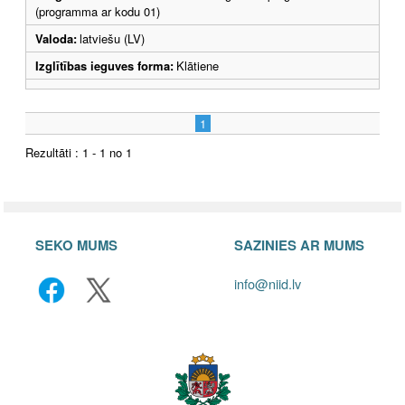
(programma ar kodu 01)
Valoda:
latviešu (LV)
Izglītības ieguves forma:
Klātiene
1
Rezultāti : 1 - 1 no 1
SEKO MUMS
SAZINIES AR MUMS
info@niid.lv