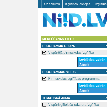
Uz sākumu
Izglītības iespējas
Izglītīb
N
I
MEKLĒŠANAS FILTRI
PROGRAMMU GRUPA
I
Vispārējā pirmsskolas izglītība
D
Izvēlēties vairāk
Atcelt
.
PROGRAMMAS VEIDS
L
Pirmsskolas izglītības programma
V
Izvēlēties vairāk
Atcelt
TEMATISKĀ JOMA
Vispārizglītojoša rakstura izglītība