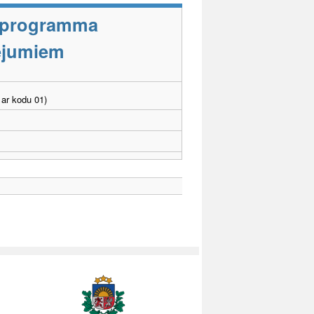
s programma
cējumiem
ar kodu 01)