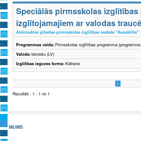
Speciālās pirmsskolas izglītība
[1]
izglītojamajiem ar valodas trau
Aizkraukles pilsētas pirmsskolas izglītības iestāde "Auseklītis"
[1]
Programmas veids:
Pirmsskolas izglītības programma (programma 
[1]
Valoda:
latviešu (LV)
Izglītības ieguves forma:
Klātiene
[1]
1
[1]
Rezultāti : 1 - 1 no 1
[1]
S AR MUMS
v