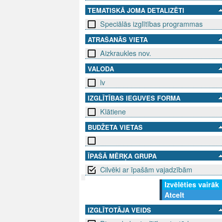
TEMATISKĀ JOMA DETALIZĒTI
Speciālās izglītības programmas
ATRAŠANĀS VIETA
Aizkraukles nov.
VALODA
lv
IZGLĪTĪBAS IEGUVES FORMA
Klātiene
BUDŽETA VIETAS
ĪPAŠĀ MĒRĶA GRUPA
Cilvēki ar īpašām vajadzībām
Izvēlēties vairāk
Atcelt
SEKO MUMS
SAZINIE
IZGLĪTOTĀJA VEIDS
info@niid.l