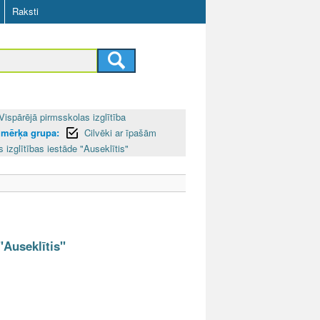
Raksti
Vispārējā pirmsskolas izglītība
 mērķa grupa:
Cilvēki ar īpašām
 izglītības iestāde "Auseklītis"
"Auseklītis"