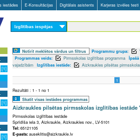
Skip
as iestādes
E-Konsultācijas
Digitālais asistents
Karjeras izvēles testi
to
main
Izglītības iespējas
content
Notīrīt meklētos vārdus un filtrus
Programmu grupa:
Programmas veids:
Pirmsskolas izglītības programma
Īpašā
vajadzībām
Izglītības iestāde:
Aizkraukles pilsētas pirmsskolas
[1]
1
Rezultāti : 1 - 1 no 1
Skatīt visas iestādes programmas
[1]
Aizkraukles pilsētas pirmsskolas izglītības iestāde 
Pirmsskolas izglītības iestāde
Sprīdīša iela 3, Aizkraukle, Aizkraukles nov., LV-5101
Tel:
65121105
E-pasts:
auseklitis@aizkraukle.lv
[1]