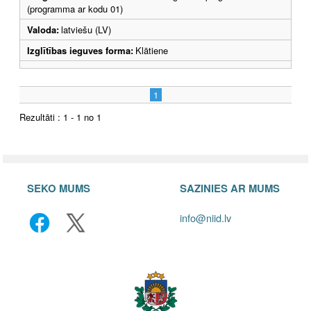
(programma ar kodu 01)
Valoda:
latviešu (LV)
Izglītības ieguves forma:
Klātiene
1
Rezultāti : 1 - 1 no 1
SEKO MUMS
SAZINIES AR MUMS
info@niid.lv