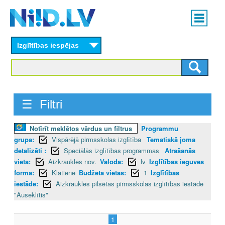
Skip
Main
to
menu
N
main
content
Izglītības iespējas
I
I
D
☰ Filtri
.
Notīrīt meklētos vārdus un filtrus
Programmu
L
grupa:
Vispārējā pirmsskolas izglītība
Tematiskā joma
V
detalizēti :
Speciālās izglītības programmas
Atrašanās
vieta:
Aizkraukles nov.
Valoda:
lv
Izglītības ieguves
forma:
Klātiene
Budžeta vietas:
1
Izglītības
iestāde:
Aizkraukles pilsētas pirmsskolas izglītības iestāde
"Auseklītis"
1