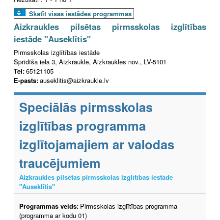
Skatīt visas iestādes programmas
Aizkraukles pilsētas pirmsskolas izglītības
iestāde "Auseklītis"
Pirmsskolas izglītības iestāde
Sprīdīša iela 3, Aizkraukle, Aizkraukles nov., LV-5101
Tel:
65121105
E-pasts:
auseklitis@aizkraukle.lv
Speciālās pirmsskolas
izglītības programma
izglītojamajiem ar valodas
traucējumiem
Aizkraukles pilsētas pirmsskolas izglītības iestāde
"Auseklītis"
Programmas veids:
Pirmsskolas izglītības programma
(programma ar kodu 01)