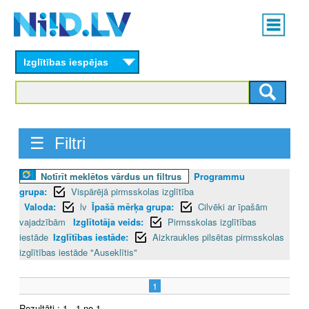
Skip
Main
to
menu
N
main
content
Izglītības iespējas
I
I
D
☰ Filtri
.
Notīrīt meklētos vārdus un filtrus
Programmu
L
grupa:
Vispārējā pirmsskolas izglītība
V
Valoda:
lv
Īpašā mērķa grupa:
Cilvēki ar īpašām
vajadzībām
Izglītotāja veids:
Pirmsskolas izglītības
iestāde
Izglītības iestāde:
Aizkraukles pilsētas pirmsskolas
izglītības iestāde "Auseklītis"
1
Rezultāti : 1 - 1 no 1