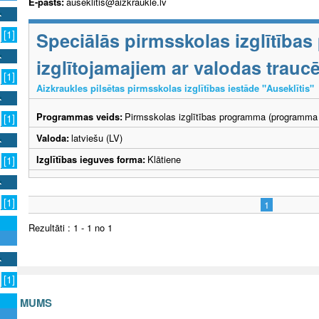
E-pasts:
auseklitis@aizkraukle.lv
Speciālās pirmsskolas izglītība
[1]
izglītojamajiem ar valodas trau
[1]
Aizkraukles pilsētas pirmsskolas izglītības iestāde "Auseklītis"
Programmas veids:
Pirmsskolas izglītības programma (programma 
[1]
Valoda:
latviešu (LV)
Izglītības ieguves forma:
Klātiene
[1]
[1]
1
Rezultāti : 1 - 1 no 1
[1]
S AR MUMS