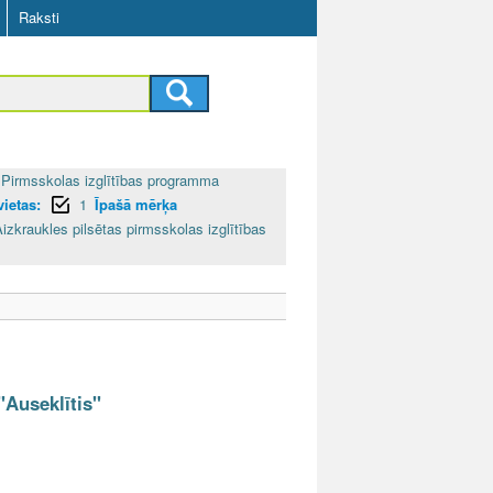
Raksti
Pirmsskolas izglītības programma
ietas:
1
Īpašā mērķa
izkraukles pilsētas pirmsskolas izglītības
"Auseklītis"