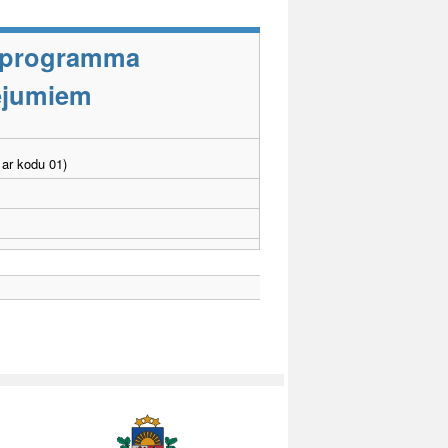
s programma
cējumiem
ar kodu 01)