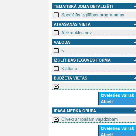
TEMATISKĀ JOMA DETALIZĒTI
Speciālās izglītības programmas
ATRAŠANĀS VIETA
Aizkraukles nov.
VALODA
lv
IZGLĪTĪBAS IEGUVES FORMA
Klātiene
BUDŽETA VIETAS
Izvēlēties vairāk
Atcelt
ĪPAŠĀ MĒRĶA GRUPA
Cilvēki ar īpašām vajadzībām
SEKO MUMS
Izvēlēties vairāk
SAZINIE
Atcelt