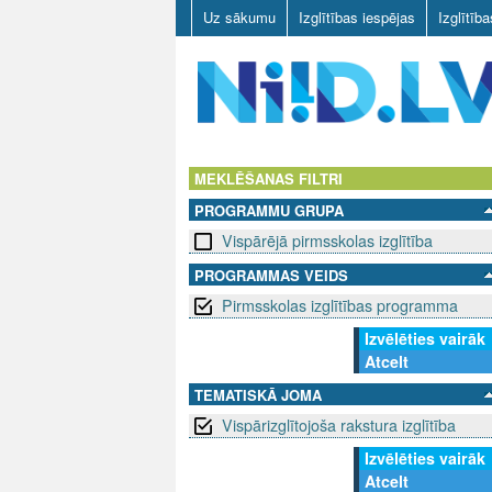
Uz sākumu
Izglītības iespējas
Izglītīb
N
I
MEKLĒŠANAS FILTRI
PROGRAMMU GRUPA
I
Vispārējā pirmsskolas izglītība
D
PROGRAMMAS VEIDS
Pirmsskolas izglītības programma
.
Izvēlēties vairāk
L
Atcelt
V
TEMATISKĀ JOMA
Vispārizglītojoša rakstura izglītība
Izvēlēties vairāk
Atcelt