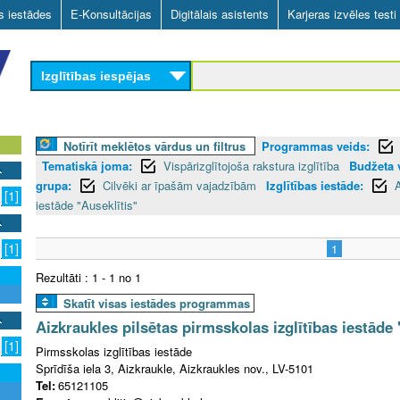
Skip
as iestādes
E-Konsultācijas
Digitālais asistents
Karjeras izvēles testi
to
main
Izglītības iespējas
content
Notīrīt meklētos vārdus un filtrus
Programmas veids:
Tematiskā joma:
Vispārizglītojoša rakstura izglītība
Budžeta v
grupa:
Cilvēki ar īpašām vajadzībām
Izglītības iestāde:
A
[1]
iestāde "Auseklītis"
[1]
1
Rezultāti : 1 - 1 no 1
Skatīt visas iestādes programmas
Aizkraukles pilsētas pirmsskolas izglītības iestāde 
[1]
Pirmsskolas izglītības iestāde
Sprīdīša iela 3, Aizkraukle, Aizkraukles nov., LV-5101
Tel:
65121105