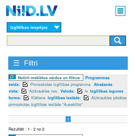
Skip
Main
to
menu
N
main
content
Izglītības iespējas
I
I
D
☰ Filtri
.
Notīrīt meklētos vārdus un filtrus
Programmas
L
veids:
Pirmsskolas izglītības programma
Atrašanās
V
vieta:
Aizkraukles nov.
Valoda:
lv
Izglītības ieguves
forma:
Klātiene
Izglītības iestāde:
Aizkraukles pilsētas
pirmsskolas izglītības iestāde "Auseklītis"
1
Rezultāti : 1 - 2 no 2