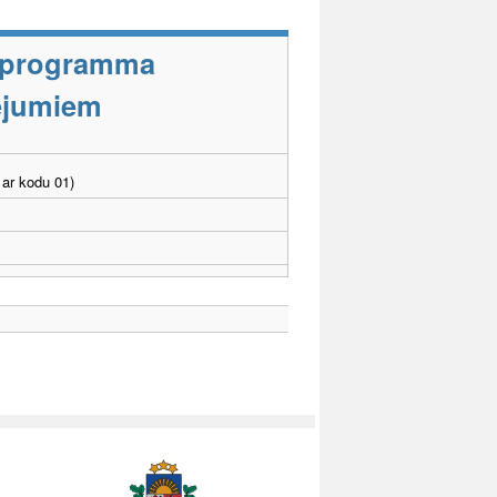
s programma
cējumiem
ar kodu 01)