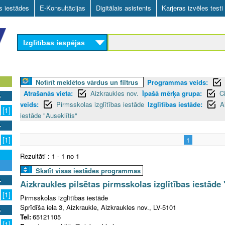
Skip
as iestādes
E-Konsultācijas
Digitālais asistents
Karjeras izvēles testi
to
main
Izglītības iespējas
content
Notīrīt meklētos vārdus un filtrus
Programmas veids:
Atrašanās vieta:
Aizkraukles nov.
Īpašā mērķa grupa:
C
veids:
Pirmsskolas izglītības iestāde
Izglītības iestāde:
A
[1]
iestāde "Auseklītis"
[1]
1
Rezultāti : 1 - 1 no 1
Skatīt visas iestādes programmas
Aizkraukles pilsētas pirmsskolas izglītības iestāde 
[1]
Pirmsskolas izglītības iestāde
Sprīdīša iela 3, Aizkraukle, Aizkraukles nov., LV-5101
Tel:
65121105
[1]