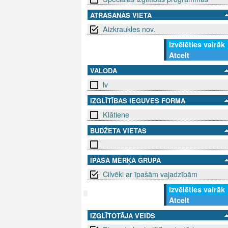
ATRAŠANĀS VIETA
Aizkraukles nov.
Izvēlēties vairāk
Atcelt
VALODA
lv
IZGLĪTĪBAS IEGUVES FORMA
Klātiene
BUDŽETA VIETAS
ĪPAŠĀ MĒRĶA GRUPA
Cilvēki ar īpašām vajadzībām
Izvēlēties vairāk
Atcelt
SEKO MUMS
SAZINIE
IZGLĪTOTĀJA VEIDS