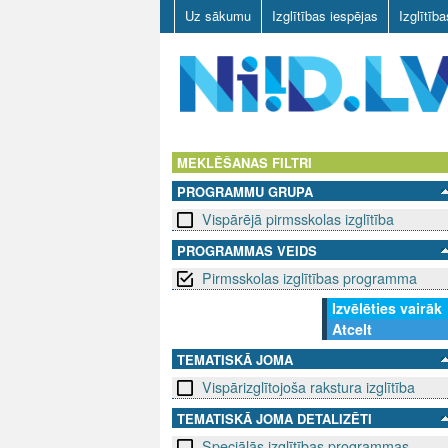
Uz sākumu
Izglītības iespējas
Izglītīb
N
I
MEKLĒŠANAS FILTRI
PROGRAMMU GRUPA
I
Vispārējā pirmsskolas izglītība
D
PROGRAMMAS VEIDS
Pirmsskolas izglītības programma
.
Izvēlēties vairāk
L
Atcelt
V
TEMATISKĀ JOMA
Vispārizglītojoša rakstura izglītība
TEMATISKĀ JOMA DETALIZĒTI
Speciālās izglītības programmas