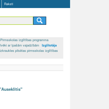
Raksti
Pirmsskolas izglītības programma
ilvēki ar īpašām vajadzībām
Izglītotāja
izkraukles pilsētas pirmsskolas izglītības
"Auseklītis"