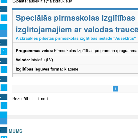
E-pasts:
auseklitis@aizkraukle.lv
Speciālās pirmsskolas izglītība
[1]
izglītojamajiem ar valodas trau
Aizkraukles pilsētas pirmsskolas izglītības iestāde "Auseklītis"
Programmas veids:
Pirmsskolas izglītības programma (programma 
[1]
Valoda:
latviešu (LV)
Izglītības ieguves forma:
Klātiene
[1]
[1]
1
Rezultāti : 1 - 1 no 1
[1]
S AR MUMS