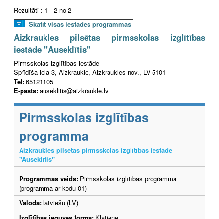
Rezultāti : 1 - 2 no 2
Skatīt visas iestādes programmas
Aizkraukles pilsētas pirmsskolas izglītības
iestāde "Auseklītis"
Pirmsskolas izglītības iestāde
Sprīdīša iela 3, Aizkraukle, Aizkraukles nov., LV-5101
Tel:
65121105
E-pasts:
auseklitis@aizkraukle.lv
Pirmsskolas izglītības
programma
Aizkraukles pilsētas pirmsskolas izglītības iestāde
"Auseklītis"
Programmas veids:
Pirmsskolas izglītības programma
(programma ar kodu 01)
Valoda:
latviešu (LV)
Izglītības ieguves forma:
Klātiene