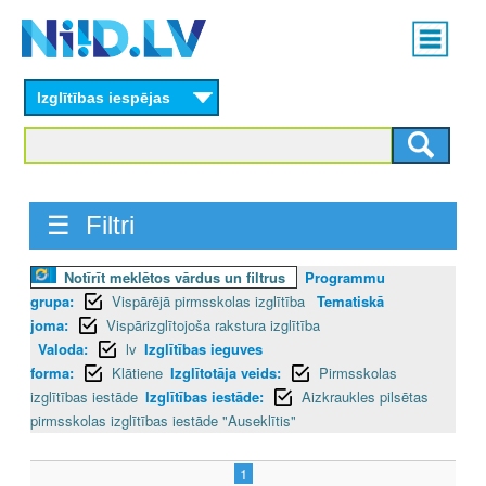
Skip
Main
to
menu
N
main
content
Izglītības iespējas
I
I
D
☰ Filtri
.
Notīrīt meklētos vārdus un filtrus
Programmu
L
grupa:
Vispārējā pirmsskolas izglītība
Tematiskā
V
joma:
Vispārizglītojoša rakstura izglītība
Valoda:
lv
Izglītības ieguves
forma:
Klātiene
Izglītotāja veids:
Pirmsskolas
izglītības iestāde
Izglītības iestāde:
Aizkraukles pilsētas
pirmsskolas izglītības iestāde "Auseklītis"
1