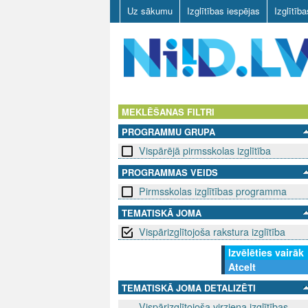
Uz sākumu
Izglītības iespējas
Izglītīb
N
I
MEKLĒŠANAS FILTRI
PROGRAMMU GRUPA
I
Vispārējā pirmsskolas izglītība
D
PROGRAMMAS VEIDS
Pirmsskolas izglītības programma
.
TEMATISKĀ JOMA
L
Vispārizglītojoša rakstura izglītība
V
Izvēlēties vairāk
Atcelt
TEMATISKĀ JOMA DETALIZĒTI
Vispārizglītojoša virziena izglītības