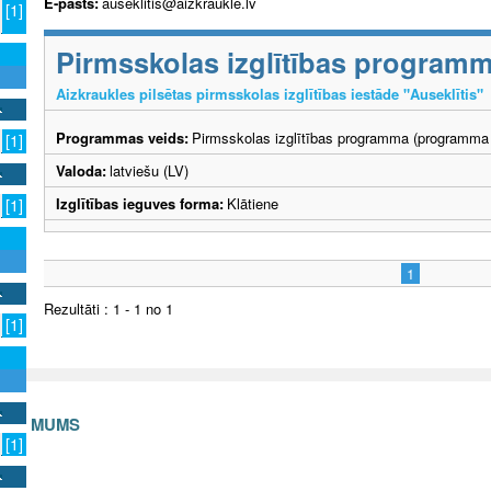
E-pasts:
auseklitis@aizkraukle.lv
[1]
Pirmsskolas izglītības program
Aizkraukles pilsētas pirmsskolas izglītības iestāde "Auseklītis"
Programmas veids:
Pirmsskolas izglītības programma (programma 
[1]
Valoda:
latviešu (LV)
Izglītības ieguves forma:
Klātiene
[1]
1
Rezultāti : 1 - 1 no 1
[1]
S AR MUMS
[1]
v