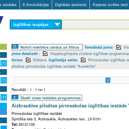
Skip
as iestādes
E-Konsultācijas
Digitālais asistents
Karjeras izvēles testi
to
main
Izglītības iespējas
content
Notīrīt meklētos vārdus un filtrus
Tematiskā joma:
Vis
joma detalizēti :
Vispārizglītojoša virziena izglītības programm
forma:
Klātiene
Izglītotāja veids:
Pirmsskolas izglītības i
[1]
pilsētas pirmsskolas izglītības iestāde "Auseklītis"
[1]
1
Rezultāti : 1 - 1 no 1
[1]
Skatīt visas iestādes programmas
Aizkraukles pilsētas pirmsskolas izglītības iestāde 
Pirmsskolas izglītības iestāde
Sprīdīša iela 3, Aizkraukle, Aizkraukles nov., LV-5101
Tel:
65121105