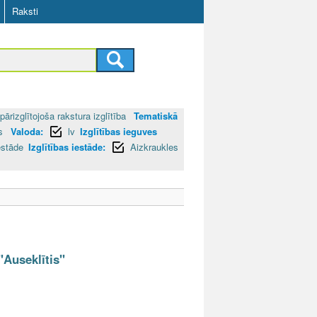
Raksti
pārizglītojoša rakstura izglītība
Tematiskā
as
Valoda:
lv
Izglītības ieguves
estāde
Izglītības iestāde:
Aizkraukles
"Auseklītis"