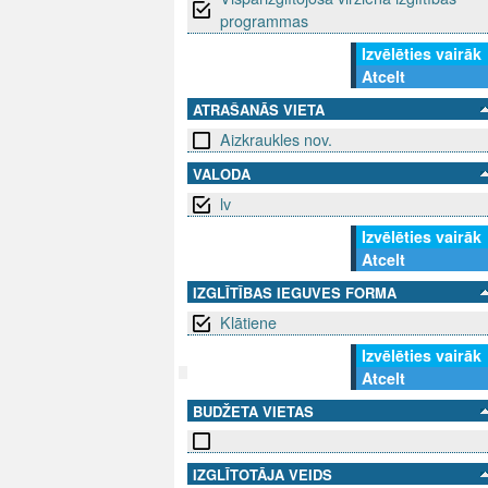
programmas
Izvēlēties vairāk
Atcelt
ATRAŠANĀS VIETA
Aizkraukles nov.
VALODA
lv
Izvēlēties vairāk
Atcelt
IZGLĪTĪBAS IEGUVES FORMA
Klātiene
Izvēlēties vairāk
Atcelt
BUDŽETA VIETAS
SEKO MUMS
SAZINIE
info@niid.l
IZGLĪTOTĀJA VEIDS