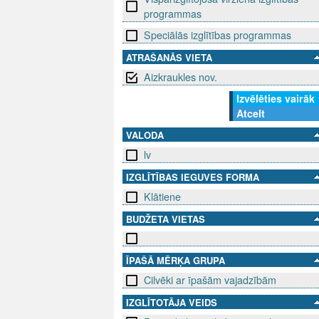
programmas
Speciālās izglītības programmas
ATRAŠANĀS VIETA
Aizkraukles nov.
Izvēlēties vairāk
Atcelt
VALODA
lv
IZGLĪTĪBAS IEGUVES FORMA
Klātiene
BUDŽETA VIETAS
ĪPAŠĀ MĒRĶA GRUPA
Cilvēki ar īpašām vajadzībām
IZGLĪTOTĀJA VEIDS