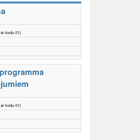
ma
ar kodu 01)
s programma
cējumiem
ar kodu 01)