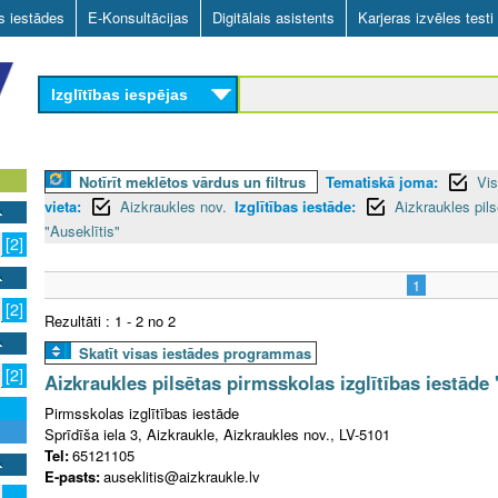
Skip
as iestādes
E-Konsultācijas
Digitālais asistents
Karjeras izvēles testi
to
main
Izglītības iespējas
content
Notīrīt meklētos vārdus un filtrus
Tematiskā joma:
Vis
vieta:
Aizkraukles nov.
Izglītības iestāde:
Aizkraukles pils
"Auseklītis"
[2]
1
[2]
Rezultāti : 1 - 2 no 2
Skatīt visas iestādes programmas
[2]
Aizkraukles pilsētas pirmsskolas izglītības iestāde 
Pirmsskolas izglītības iestāde
Sprīdīša iela 3, Aizkraukle, Aizkraukles nov., LV-5101
Tel:
65121105
E-pasts:
auseklitis@aizkraukle.lv