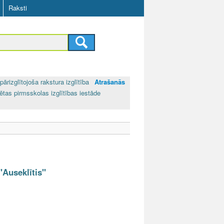
Raksti
pārizglītojoša rakstura izglītība
Atrašanās
ētas pirmsskolas izglītības iestāde
"Auseklītis"