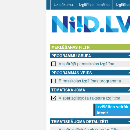
Uz sākumu
Izglītības iespējas
Izglītīb
N
I
MEKLĒŠANAS FILTRI
PROGRAMMU GRUPA
I
Vispārējā pirmsskolas izglītība
D
PROGRAMMAS VEIDS
Pirmsskolas izglītības programma
.
TEMATISKĀ JOMA
L
Vispārizglītojoša rakstura izglītība
V
Izvēlēties vairāk
Atcelt
TEMATISKĀ JOMA DETALIZĒTI
Vispārizglītojoša virziena izglītības