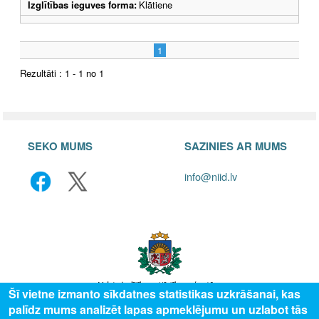
Izglītības ieguves forma:
Klātiene
1
Rezultāti : 1 - 1 no 1
SEKO MUMS
SAZINIES AR MUMS
info@niid.lv
Šī vietne izmanto sīkdatnes statistikas uzkrāšanai, kas
palīdz mums analizēt lapas apmeklējumu un uzlabot tās