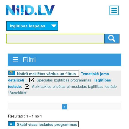
Skip
Main
to
menu
N
main
content
Izglītības iespējas
I
I
D
☰ Filtri
.
Notīrīt meklētos vārdus un filtrus
Tematiskā joma
L
detalizēti :
Speciālās izglītības programmas
Izglītības
V
iestāde:
Aizkraukles pilsētas pirmsskolas izglītības iestāde
"Auseklītis"
1
Rezultāti : 1 - 1 no 1
Skatīt visas iestādes programmas