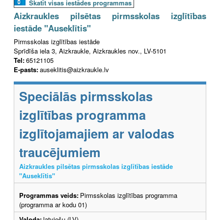
Skatīt visas iestādes programmas
Aizkraukles pilsētas pirmsskolas izglītības
iestāde "Auseklītis"
Pirmsskolas izglītības iestāde
Sprīdīša iela 3, Aizkraukle, Aizkraukles nov., LV-5101
Tel:
65121105
E-pasts:
auseklitis@aizkraukle.lv
Speciālās pirmsskolas
izglītības programma
izglītojamajiem ar valodas
traucējumiem
Aizkraukles pilsētas pirmsskolas izglītības iestāde
"Auseklītis"
Programmas veids:
Pirmsskolas izglītības programma
(programma ar kodu 01)
Valoda:
latviešu (LV)