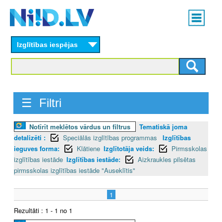
Skip
Main
to
menu
N
main
content
Izglītības iespējas
I
I
D
☰ Filtri
.
Notīrīt meklētos vārdus un filtrus
Tematiskā joma
L
detalizēti :
Speciālās izglītības programmas
Izglītības
V
ieguves forma:
Klātiene
Izglītotāja veids:
Pirmsskolas
izglītības iestāde
Izglītības iestāde:
Aizkraukles pilsētas
pirmsskolas izglītības iestāde "Auseklītis"
1
Rezultāti : 1 - 1 no 1