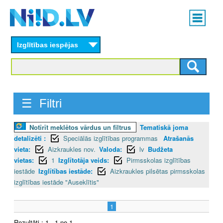
Skip
Main
to
menu
N
main
content
Izglītības iespējas
I
I
D
☰ Filtri
.
Notīrīt meklētos vārdus un filtrus
Tematiskā joma
L
detalizēti :
Speciālās izglītības programmas
Atrašanās
V
vieta:
Aizkraukles nov.
Valoda:
lv
Budžeta
vietas:
1
Izglītotāja veids:
Pirmsskolas izglītības
iestāde
Izglītības iestāde:
Aizkraukles pilsētas pirmsskolas
izglītības iestāde "Auseklītis"
1
Rezultāti : 1 - 1 no 1