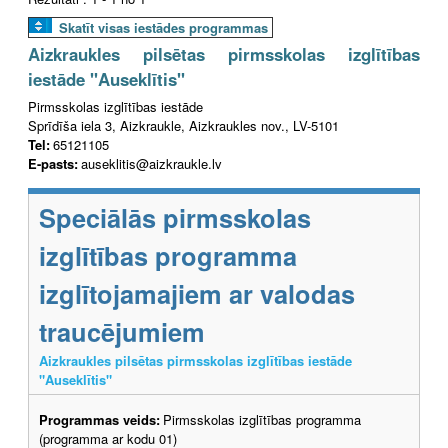
Skatīt visas iestādes programmas
Aizkraukles pilsētas pirmsskolas izglītības
iestāde "Auseklītis"
Pirmsskolas izglītības iestāde
Sprīdīša iela 3, Aizkraukle, Aizkraukles nov., LV-5101
Tel:
65121105
E-pasts:
auseklitis@aizkraukle.lv
Speciālās pirmsskolas
izglītības programma
izglītojamajiem ar valodas
traucējumiem
Aizkraukles pilsētas pirmsskolas izglītības iestāde
"Auseklītis"
Programmas veids:
Pirmsskolas izglītības programma
(programma ar kodu 01)