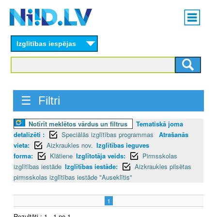
Skip
Main
to
menu
N
main
content
Izglītības iespējas
I
I
D
☰ Filtri
.
Notīrīt meklētos vārdus un filtrus
Tematiskā joma
L
detalizēti :
Speciālās izglītības programmas
Atrašanās
V
vieta:
Aizkraukles nov.
Izglītības ieguves
forma:
Klātiene
Izglītotāja veids:
Pirmsskolas
izglītības iestāde
Izglītības iestāde:
Aizkraukles pilsētas
pirmsskolas izglītības iestāde "Auseklītis"
1
Rezultāti : 1 - 1 no 1