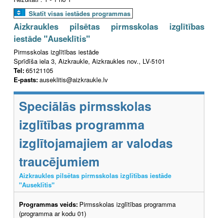
Skatīt visas iestādes programmas
Aizkraukles pilsētas pirmsskolas izglītības
iestāde "Auseklītis"
Pirmsskolas izglītības iestāde
Sprīdīša iela 3, Aizkraukle, Aizkraukles nov., LV-5101
Tel:
65121105
E-pasts:
auseklitis@aizkraukle.lv
Speciālās pirmsskolas
izglītības programma
izglītojamajiem ar valodas
traucējumiem
Aizkraukles pilsētas pirmsskolas izglītības iestāde
"Auseklītis"
Programmas veids:
Pirmsskolas izglītības programma
(programma ar kodu 01)