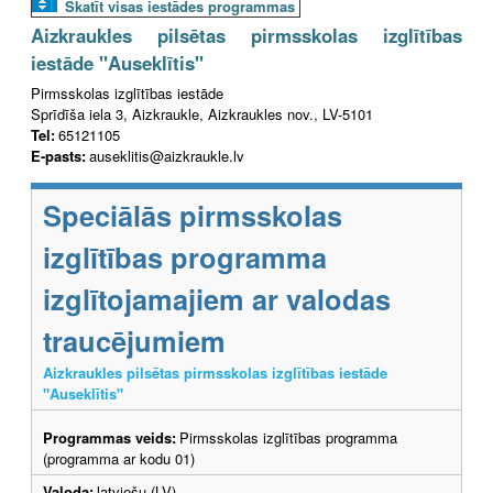
Skatīt visas iestādes programmas
Aizkraukles pilsētas pirmsskolas izglītības
iestāde "Auseklītis"
Pirmsskolas izglītības iestāde
Sprīdīša iela 3, Aizkraukle, Aizkraukles nov., LV-5101
Tel:
65121105
E-pasts:
auseklitis@aizkraukle.lv
Speciālās pirmsskolas
izglītības programma
izglītojamajiem ar valodas
traucējumiem
Aizkraukles pilsētas pirmsskolas izglītības iestāde
"Auseklītis"
Programmas veids:
Pirmsskolas izglītības programma
(programma ar kodu 01)
Valoda:
latviešu (LV)