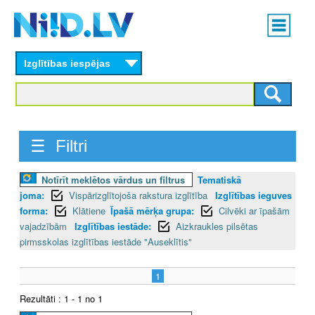
Skip
Main
to
menu
N
main
content
Izglītības iespējas
I
I
D
☰ Filtri
.
Notīrīt meklētos vārdus un filtrus
Tematiskā
L
joma:
Vispārizglītojoša rakstura izglītība
Izglītības ieguves
V
forma:
Klātiene
Īpašā mērķa grupa:
Cilvēki ar īpašām
vajadzībām
Izglītības iestāde:
Aizkraukles pilsētas
pirmsskolas izglītības iestāde "Auseklītis"
1
Rezultāti : 1 - 1 no 1