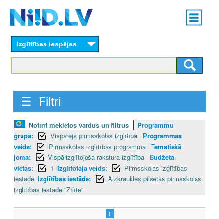
Skip
Main
to
menu
N
main
content
Izglītības iespējas
I
I
D
☰ Filtri
.
Notīrīt meklētos vārdus un filtrus
Programmu
L
grupa:
Vispārējā pirmsskolas izglītība
Programmas
V
veids:
Pirmsskolas izglītības programma
Tematiskā
joma:
Vispārizglītojoša rakstura izglītība
Budžeta
vietas:
1
Izglītotāja veids:
Pirmsskolas izglītības
iestāde
Izglītības iestāde:
Aizkraukles pilsētas pirmsskolas
izglītības iestāde "Zīlīte"
1