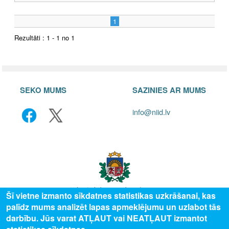
1
Rezultāti : 1 - 1 no 1
SEKO MUMS
SAZINIES AR MUMS
info@niid.lv
Šī vietne izmanto sīkdatnes statistikas uzkrāšanai, kas
palīdz mums analizēt lapas apmeklējumu un uzlabot tās
© 2025 Valsts izglītības attīstības aģentūra, publicētā satura visas tiesības
darbību. Jūs varat ATĻAUT vai NEATĻAUT izmantot
aizsargātas.