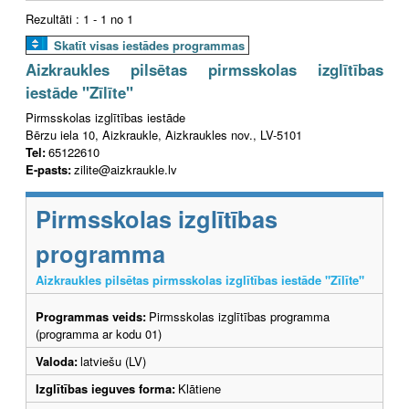
Rezultāti : 1 - 1 no 1
Skatīt visas iestādes programmas
Aizkraukles pilsētas pirmsskolas izglītības
iestāde "Zīlīte"
Pirmsskolas izglītības iestāde
Bērzu iela 10, Aizkraukle, Aizkraukles nov., LV-5101
Tel:
65122610
E-pasts:
zilite@aizkraukle.lv
Pirmsskolas izglītības
programma
Aizkraukles pilsētas pirmsskolas izglītības iestāde "Zīlīte"
Programmas veids:
Pirmsskolas izglītības programma
(programma ar kodu 01)
Valoda:
latviešu (LV)
Izglītības ieguves forma:
Klātiene