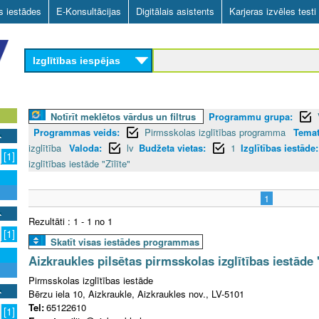
Skip
as iestādes
E-Konsultācijas
Digitālais asistents
Karjeras izvēles testi
to
main
Izglītības iespējas
content
Notīrīt meklētos vārdus un filtrus
Programmu grupa:
Programmas veids:
Pirmsskolas izglītības programma
Temat
izglītība
Valoda:
lv
Budžeta vietas:
1
Izglītības iestāde:
[1]
izglītības iestāde "Zīlīte"
1
Rezultāti : 1 - 1 no 1
[1]
Skatīt visas iestādes programmas
Aizkraukles pilsētas pirmsskolas izglītības iestāde "
Pirmsskolas izglītības iestāde
Bērzu iela 10, Aizkraukle, Aizkraukles nov., LV-5101
Tel:
65122610
[1]