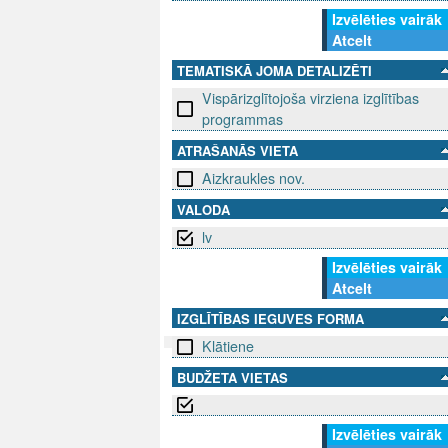
Izvēlēties vairāk
Atcelt
TEMATISKĀ JOMA DETALIZĒTI
Vispārizglītojoša virziena izglītības
programmas
ATRAŠANĀS VIETA
Aizkraukles nov.
VALODA
lv
Izvēlēties vairāk
Atcelt
IZGLĪTĪBAS IEGUVES FORMA
Klātiene
BUDŽETA VIETAS
SEKO MUMS
SAZINIE
info@niid.l
Izvēlēties vairāk