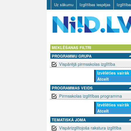
Uz sākumu
Izglītības iespējas
Izglītīb
N
I
MEKLĒŠANAS FILTRI
PROGRAMMU GRUPA
I
Vispārējā pirmsskolas izglītība
D
Izvēlēties vairāk
Atcelt
.
PROGRAMMAS VEIDS
L
Pirmsskolas izglītības programma
V
Izvēlēties vairāk
Atcelt
TEMATISKĀ JOMA
Vispārizglītojoša rakstura izglītība