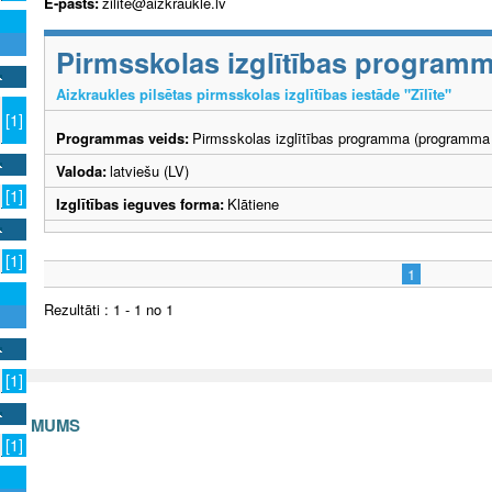
E-pasts:
zilite@aizkraukle.lv
Pirmsskolas izglītības program
Aizkraukles pilsētas pirmsskolas izglītības iestāde "Zīlīte"
[1]
Programmas veids:
Pirmsskolas izglītības programma (programma 
Valoda:
latviešu (LV)
[1]
Izglītības ieguves forma:
Klātiene
[1]
1
Rezultāti : 1 - 1 no 1
[1]
S AR MUMS
[1]
v