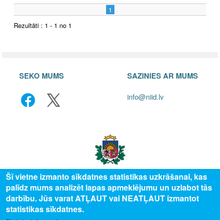
1
Rezultāti : 1 - 1 no 1
SEKO MUMS
SAZINIES AR MUMS
info@niid.lv
Šī vietne izmanto sīkdatnes statistikas uzkrāšanai, kas
palīdz mums analizēt lapas apmeklējumu un uzlabot tās
© 2025 Valsts izglītības attīstības aģentūra, publicētā satura visas tiesības
darbību. Jūs varat ATĻAUT vai NEATĻAUT izmantot
aizsargātas.
statistikas sīkdatnes.