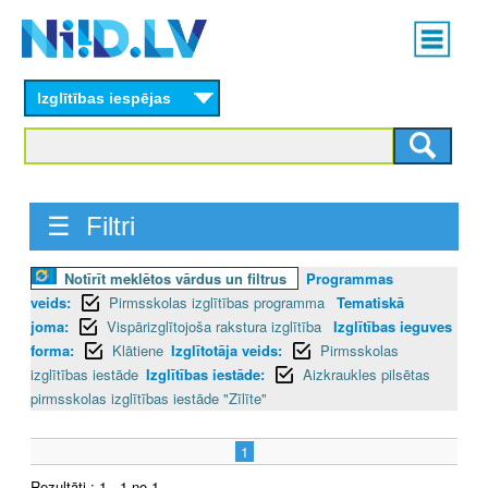
Skip
Main
to
menu
N
main
content
Izglītības iespējas
I
I
D
☰ Filtri
.
Notīrīt meklētos vārdus un filtrus
Programmas
L
veids:
Pirmsskolas izglītības programma
Tematiskā
V
joma:
Vispārizglītojoša rakstura izglītība
Izglītības ieguves
forma:
Klātiene
Izglītotāja veids:
Pirmsskolas
izglītības iestāde
Izglītības iestāde:
Aizkraukles pilsētas
pirmsskolas izglītības iestāde "Zīlīte"
1
Rezultāti : 1 - 1 no 1