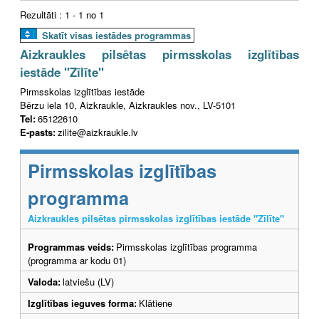
Rezultāti : 1 - 1 no 1
Skatīt visas iestādes programmas
Aizkraukles pilsētas pirmsskolas izglītības
iestāde "Zīlīte"
Pirmsskolas izglītības iestāde
Bērzu iela 10, Aizkraukle, Aizkraukles nov., LV-5101
Tel:
65122610
E-pasts:
zilite@aizkraukle.lv
Pirmsskolas izglītības
programma
Aizkraukles pilsētas pirmsskolas izglītības iestāde "Zīlīte"
Programmas veids:
Pirmsskolas izglītības programma
(programma ar kodu 01)
Valoda:
latviešu (LV)
Izglītības ieguves forma:
Klātiene