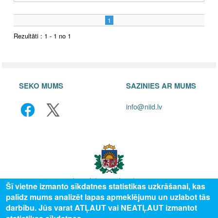
1
Rezultāti : 1 - 1 no 1
SEKO MUMS
SAZINIES AR MUMS
info@niid.lv
Šī vietne izmanto sīkdatnes statistikas uzkrāšanai, kas
palīdz mums analizēt lapas apmeklējumu un uzlabot tās
© 2025 Valsts izglītības attīstības aģentūra, publicētā satura visas tiesības
darbību. Jūs varat ATĻAUT vai NEATĻAUT izmantot
aizsargātas.