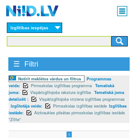
Skip
Main
to
menu
N
main
content
Izglītības iespējas
I
I
D
☰ Filtri
.
Notīrīt meklētos vārdus un filtrus
Programmas
L
veids:
Pirmsskolas izglītības programma
Tematiskā
V
joma:
Vispārizglītojoša rakstura izglītība
Tematiskā joma
detalizēti :
Vispārizglītojoša virziena izglītības programmas
Izglītotāja veids:
Pirmsskolas izglītības iestāde
Izglītības
iestāde:
Aizkraukles pilsētas pirmsskolas izglītības iestāde
"Zīlīte"
1