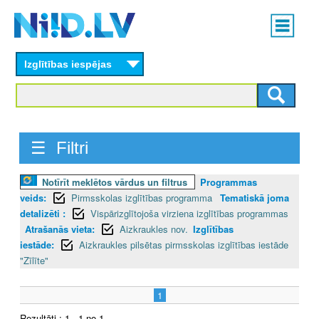
Skip
Main
to
menu
N
main
content
Izglītības iespējas
I
I
D
☰ Filtri
.
Notīrīt meklētos vārdus un filtrus
Programmas
L
veids:
Pirmsskolas izglītības programma
Tematiskā joma
V
detalizēti :
Vispārizglītojoša virziena izglītības programmas
Atrašanās vieta:
Aizkraukles nov.
Izglītības
iestāde:
Aizkraukles pilsētas pirmsskolas izglītības iestāde
"Zīlīte"
1
Rezultāti : 1 - 1 no 1