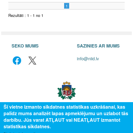
1
Rezultāti : 1 - 1 no 1
SEKO MUMS
SAZINIES AR MUMS
info@niid.lv
Šī vietne izmanto sīkdatnes statistikas uzkrāšanai, kas
palīdz mums analizēt lapas apmeklējumu un uzlabot tās
© 2025 Valsts izglītības attīstības aģentūra, publicētā satura visas tiesības
darbību. Jūs varat ATĻAUT vai NEATĻAUT izmantot
aizsargātas.
statistikas sīkdatnes.