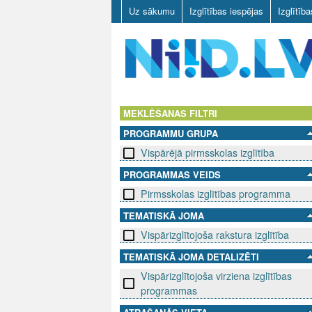
Uz sākumu
Izglītības iespējas
Izglītīb
N
I
MEKLĒŠANAS FILTRI
PROGRAMMU GRUPA
I
Vispārējā pirmsskolas izglītība
D
PROGRAMMAS VEIDS
Pirmsskolas izglītības programma
.
TEMATISKĀ JOMA
L
Vispārizglītojoša rakstura izglītība
V
TEMATISKĀ JOMA DETALIZĒTI
Vispārizglītojoša virziena izglītības
programmas