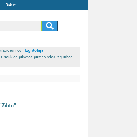
Raksti
kraukles nov.
Izglītotāja
izkraukles pilsētas pirmsskolas izglītības
Zīlīte"