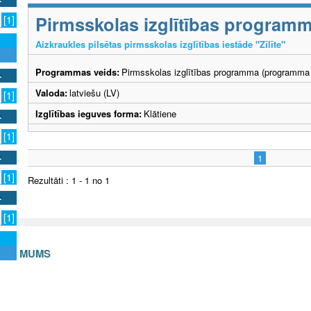
Pirmsskolas izglītības program
[1]
Aizkraukles pilsētas pirmsskolas izglītības iestāde "Zīlīte"
Programmas veids:
Pirmsskolas izglītības programma (programma 
Valoda:
latviešu (LV)
[1]
Izglītības ieguves forma:
Klātiene
[1]
1
[1]
Rezultāti : 1 - 1 no 1
[1]
S AR MUMS
v