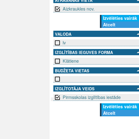
ATRAŠANĀS VIETA
Aizkraukles nov.
Izvēlēties vairāk
Atcelt
VALODA
lv
IZGLĪTĪBAS IEGUVES FORMA
Klātiene
BUDŽETA VIETAS
IZGLĪTOTĀJA VEIDS
Pirmsskolas izglītības iestāde
Izvēlēties vairāk
SEKO MUMS
SAZINIE
Atcelt
info@niid.l