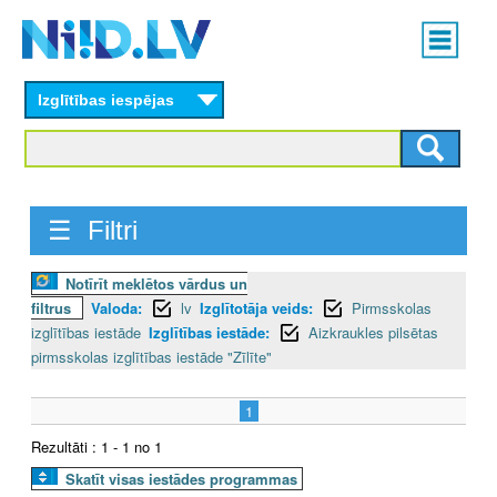
Skip
Main
to
menu
N
main
content
Izglītības iespējas
I
I
D
☰ Filtri
.
Notīrīt meklētos vārdus un
L
filtrus
Valoda:
lv
Izglītotāja veids:
Pirmsskolas
V
izglītības iestāde
Izglītības iestāde:
Aizkraukles pilsētas
pirmsskolas izglītības iestāde "Zīlīte"
1
Rezultāti : 1 - 1 no 1
Skatīt visas iestādes programmas