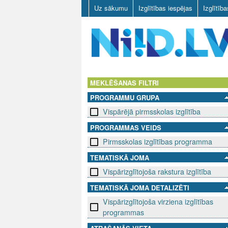
Uz sākumu
Izglītības iespējas
Izglītīb
N
I
MEKLĒŠANAS FILTRI
PROGRAMMU GRUPA
I
Vispārējā pirmsskolas izglītība
D
PROGRAMMAS VEIDS
Pirmsskolas izglītības programma
.
TEMATISKĀ JOMA
L
Vispārizglītojoša rakstura izglītība
V
TEMATISKĀ JOMA DETALIZĒTI
Vispārizglītojoša virziena izglītības
programmas