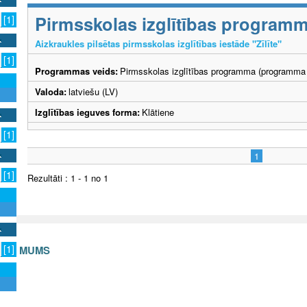
Pirmsskolas izglītības program
[1]
Aizkraukles pilsētas pirmsskolas izglītības iestāde "Zīlīte"
[1]
Programmas veids:
Pirmsskolas izglītības programma (programma 
Valoda:
latviešu (LV)
Izglītības ieguves forma:
Klātiene
[1]
1
[1]
Rezultāti : 1 - 1 no 1
[1]
S AR MUMS
v