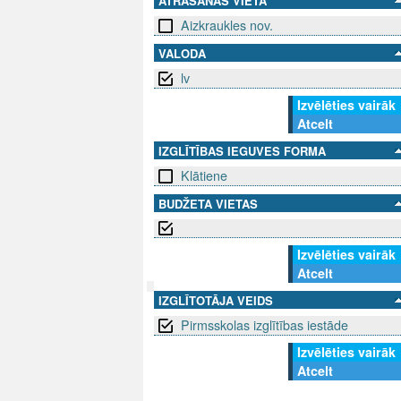
ATRAŠANĀS VIETA
Aizkraukles nov.
VALODA
lv
Izvēlēties vairāk
Atcelt
IZGLĪTĪBAS IEGUVES FORMA
Klātiene
BUDŽETA VIETAS
Izvēlēties vairāk
Atcelt
IZGLĪTOTĀJA VEIDS
SEKO MUMS
Pirmsskolas izglītības iestāde
SAZINIE
Izvēlēties vairāk
info@niid.l
Atcelt