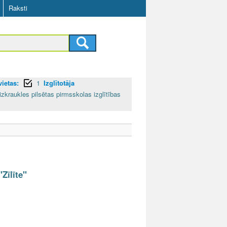
Raksti
ietas:
1
Izglītotāja
izkraukles pilsētas pirmsskolas izglītības
Zīlīte"